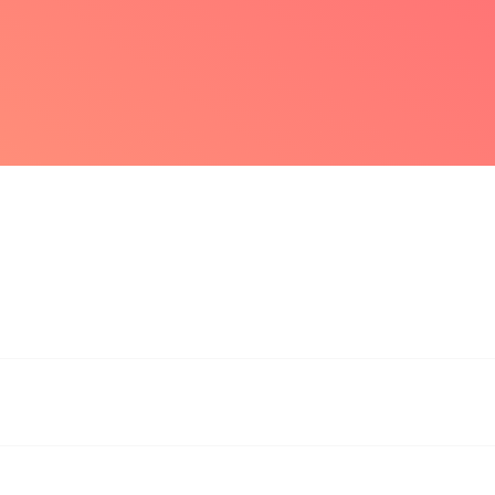
分類
排行
我的書架
找回密碼
已有賬號？去登入