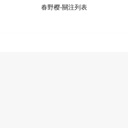
春野樱-關注列表
分類
排行
我的書架