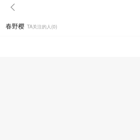
春野樱
TA关注的人(
0
)
首頁
完結