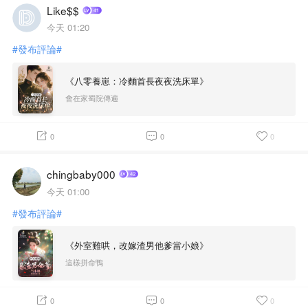
Like$$
今天 01:20
#發布評論#
《八零養崽：冷麵首長夜夜洗床單》
會在家蜀院傳遍
0
0
0
chingbaby000
今天 01:00
#發布評論#
《外室難哄，改嫁渣男他爹當小娘》
這樣拼命鴨
0
0
0