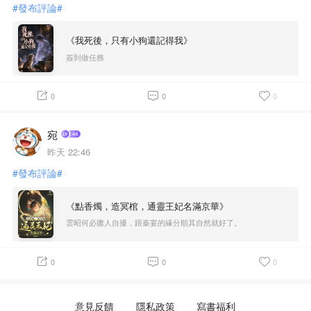
#發布評論#
《我死後，只有小狗還記得我》
簽到做任務
0
0
0
宛
昨天 22:46
#發布評論#
《點香燭，造冥棺，通靈王妃名滿京華》
雲昭何必庸人自擾，跟秦宴的緣分順其自然就好了。
0
0
0
意見反饋
隱私政策
寫書福利