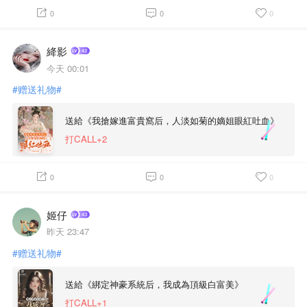
0
0
0
絳影
今天 00:01
#赠送礼物#
送給《我搶嫁進富貴窩后，人淡如菊的嫡姐眼紅吐血》
打CALL+2
0
0
0
姬仔
昨天 23:47
#赠送礼物#
送給《綁定神豪系統后，我成為頂級白富美》
打CALL+1