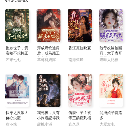
抱歉世子，貴
穿成嬌軟通房
香江霓虹映夏
隨母改嫁被團
妾她不想轉正
后，成為殘王
寵，太子表哥
了
心尖寵
天天哄
芒果七七
草莓椰奶露
南港舊燈
喵味太妃糖
快穿之反派大
我死後，只有
借腹生子？被
開掛娘子套路
佬心尖寵
小狗還記得我
帝王嬌寵到福
多
孕連連
甜不辣
甜桃小滿
宜久录
为爱发电