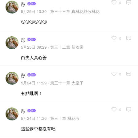
0
彤
5月25日 10:30 ·
第三十三章 真桃花與假桃花
🙄🙄🙄🙄🙄🙄
0
彤
5月25日 09:29 ·
第三十二章 新衣裳
白夫人真心善
0
彤
5月24日 11:29 ·
第三十一章 大皇子
有點亂啊！
0
彤
5月24日 11:26 ·
第三十章 桃花妝
這些夢中都沒有吧