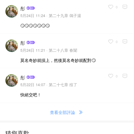
0
彤
5月24日 11:24 ·
第二十九章 鴿子湯
🙄🙄🙄🙄🙄🙄🙄
0
彤
5月24日 11:21 ·
第二十八章 春闈
莫名奇妙就摃上，然後莫名奇妙就配對🙄
0
彤
5月22日 14:07 ·
第二十七章 歿了
快絕交吧！
查看全部評論
猜您喜歡