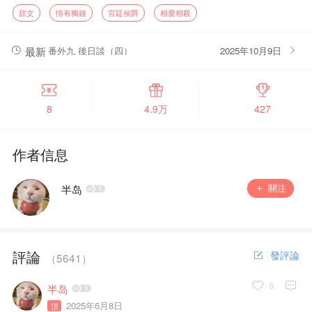
在了京中其他的富貴兒郎身上……
甜文
情有獨鍾
宮廷侯爵
相愛相殺
權勢滔天的二皇子，家世煊赫的國公府世子，父母妻兒皆亡的
四品官員……
可不知為何，每到事成之時總會被人攪黃！
最新
番外九 後日談（四）
2025年10月9日
……
陳庭風原以為付臻是個綠茶心機女，怕她壞了付家的門風，每
次見面都要訓誡她一番……
付臻對他示好，他次次當作沒看見……
8
4.9万
427
後來，她為別的男人求護身符、做小點心、縫補衣服，卻唯獨
對他避之不及……
作者信息
一向光風霽月的陳庭風將付臻擄進書房，抵在書案上纏吻：
「你這輩子，休想嫁給別人！」
關注
半岛
評論
發評論
（
5641
）
0
半岛
2025年6月8日
頂