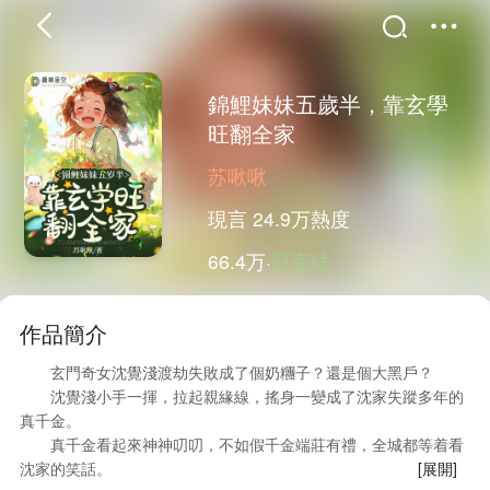
錦鯉妹妹五歲半，靠玄學
旺翻全家
首頁
分類
精選
苏啾啾
現言
24.9万熱度
66.4万·
已完結
完結
排行
書屋
作品簡介
我的書架
玄門奇女沈覺淺渡劫失敗成了個奶糰子？還是個大黑戶？
沈覺淺小手一揮，拉起親緣線，搖身一變成了沈家失蹤多年的
真千金。
真千金看起來神神叨叨，不如假千金端莊有禮，全城都等着看
沈家的笑話。
[展開]