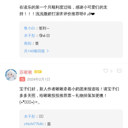
在读乐的第一个月顺利度过啦，感谢小可爱们的支
持！！！浅浅撒娇打滚求评价推荐呀ớ ₃ờ❤️
鲁小白
：签到～
木子彤
：🤥👍🏻
南知
：签
共
143
條回復
0
苏啾啾
2024年2月1日
頂
宝子们好，新人作者啾啾牵着小奶团来报道啦！请宝子们
多多关照，给啾啾投投推荐票～礼物掉落加更噢！
(∗❛ั∀❛ั∗)✧。
木子彤
：👍🏻
chichi77kiki
：簽