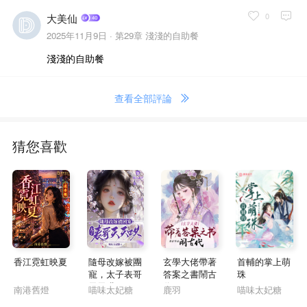
0
大美仙
2025年11月9日 ·
第29章 淺淺的自助餐
淺淺的自助餐
查看全部評論
猜您喜歡
香江霓虹映夏
隨母改嫁被團
玄學大佬帶著
首輔的掌上萌
寵，太子表哥
答案之書鬧古
珠
天天哄
代
南港舊燈
喵味太妃糖
鹿羽
喵味太妃糖