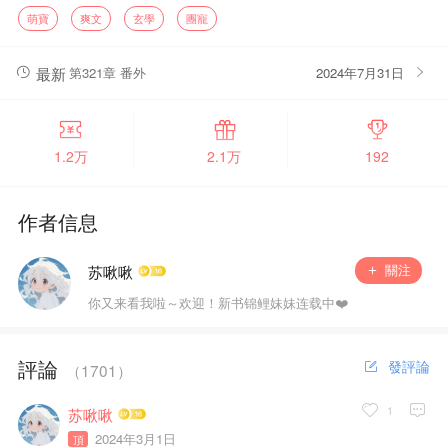
但誰也沒想到。
萌寶
爽文
玄學
團寵
真千金到家第一天，沈家有名的紈絝子弟改邪歸正，用功讀
書。
真千金到家一個月，卧床不起的沈老爺每天早起晨練了。
最新
第321章 番外
2024年7月31日
真千金到家一年，各路大佬在媒體面前爭先恐後認妹妹！首富
一擲千金求她卜卦！
沈覺淺左手拿着符紙，右手揮舞着桃木劍，看着周圍一堆模仿
她動作的帥哥哥……
1.2万
2.1万
192
咦，她什麼時候有這麼多好哥哥了？
作者信息
關注
苏啾啾
你又来看我啦～欢迎！新书锦鲤妹妹连载中❤️
評論
發評論
（
1701
）
1
苏啾啾
2024年3月1日
頂