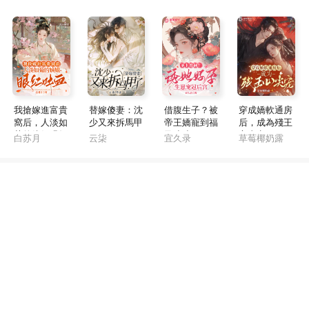
我搶嫁進富貴
替嫁傻妻：沈
借腹生子？被
穿成嬌軟通房
窩后，人淡如
少又來拆馬甲
帝王嬌寵到福
后，成為殘王
菊的嫡姐眼紅
了
孕連連
心尖寵
白苏月
云柒
宜久录
草莓椰奶露
吐血