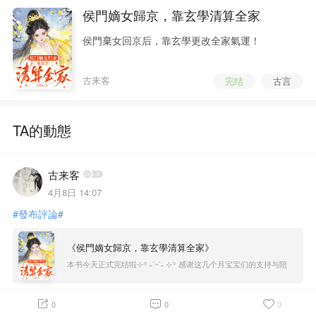
侯門嫡女歸京，靠玄學清算全家
侯門棄女回京后，靠玄學更改全家氣運！
古来客
完结
古言
TA的動態
古来客
4月8日 14:07
#發布評論#
《侯門嫡女歸京，靠玄學清算全家》
本书今天正式完结啦⊹꙳ ˶˙ᵕ˙˶ ⊹꙳ 感谢这几个月宝宝们的支持与陪
伴，也谢谢宝宝们给的建议~ 虽然剧情方面有很多遗憾的地方，但
我还是想尽可能给昭昭还有谢长安一个好的结局。 是结局也是新
生。
0
0
0