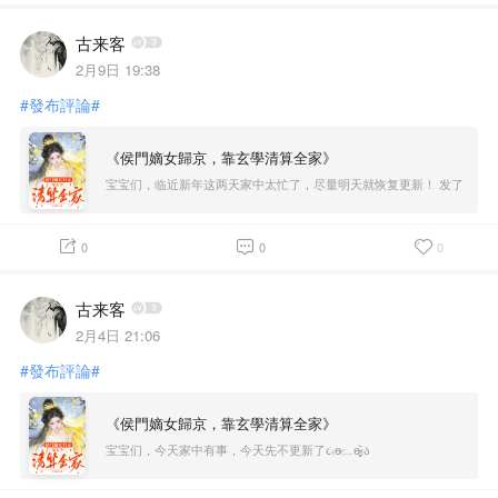
古来客
2月9日 19:38
#發布評論#
《侯門嫡女歸京，靠玄學清算全家》
宝宝们，临近新年这两天家中太忙了，尽量明天就恢复更新！ 发了
红包宝宝们可以领一下૮₍♡♡₎ა
0
0
0
古来客
2月4日 21:06
#發布評論#
《侯門嫡女歸京，靠玄學清算全家》
宝宝们，今天家中有事，今天先不更新了૮₍ɵ̷﹏ɵ̷̥̥᷅₎ა