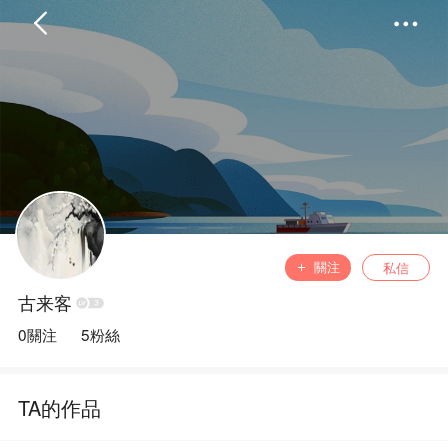
首頁
分類
精選
完結
排行
書屋
關注
私信
古来客
我的書架
0關注
5粉絲
TA的作品