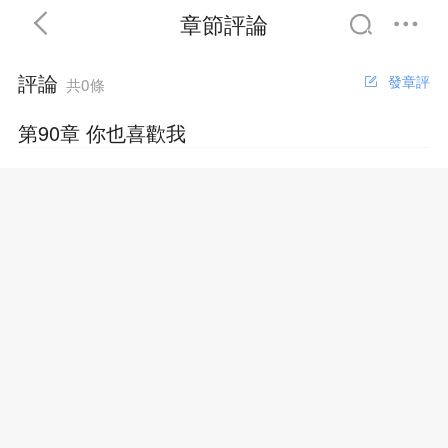
章節評論
評論
發章評
共0條
第90章 你也喜歡我
首頁
分類
精選
完結
排行
書屋
我的書架