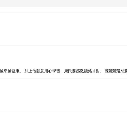
越來越健康。 加上他願意用心學習，康氏要感激婉銘才對。 陳嬤嬤還想