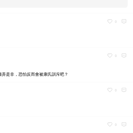
0
0
搬弄是非，恐怕反而會被康氏訓斥吧？
0
0