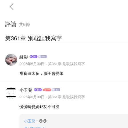
評論
共6條
第361章 別耽誤我寫字
首頁
絳影
2025年5月30日 ·
第361章 別耽誤我寫字
甜食🍰太多，腦子會變笨
完結
小玉兒
2025年3月30日 ·
第361章 別耽誤我寫字
慢慢轉變婉銘功不可沒
小玉兒
：😏😏