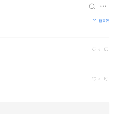
發章評
精選
0
書屋
0