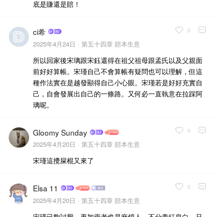
底是賺還是賠！
0
ci希
2025年4月24日 ·
第五十四章 賠本生意
所以回家後宋璃跟宋鈺還得在祖父祖母跟孟氏以及父親面
前好好算帳。宋瑾自己不會算帳有疑問也可以理解，但這
種作法實在是越發顯得自己小心眼。宋瑾若是好好充實自
己，自會發展出自己的一條路。又何必一直執意在拉踩阿
璃呢。
0
Gloomy Sunday
2025年4月20日 ·
第五十四章 賠本生意
宋瑾這攪屎棍又來了
0
Elsa 11
2025年4月20日 ·
第五十四章 賠本生意
宋瑾已夠討厭，再加兩老也是麻煩人，不分青紅皂白，只