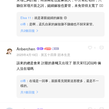
聽信宋瑾片面之詞，媳婦嫁妝也要管，未免管得太寬了 🙂‍↕️
Elsa 11
：就是著眼媳婦的嫁妝 😣
ci希
：是啊，孟氏自家的嫁妝賺不賺錢也不歸宋家管。
共
2
條回復
1
Anberchen
2025年4月19日 ·
第五十四章 賠本生意
該來的總是會來 討厭的蒼蠅又出現了 那天宋玨試玩時 倆
人沒在場嗎
ci希
：在場是一回事，親眼看見開業送那麼多，還是不一
樣的。
共
1
條回復