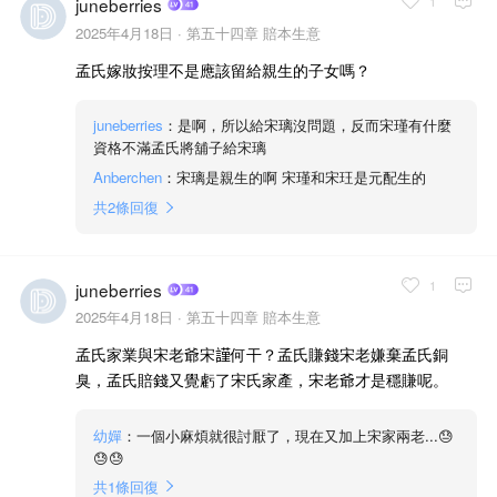
1
juneberries
2025年4月18日 ·
第五十四章 賠本生意
孟氏嫁妝按理不是應該留給親生的子女嗎？
juneberries
：是啊，所以給宋璃沒問題，反而宋瑾有什麼
資格不滿孟氏將舖子給宋璃
Anberchen
：宋璃是親生的啊 宋瑾和宋玨是元配生的
共
2
條回復
1
juneberries
2025年4月18日 ·
第五十四章 賠本生意
孟氏家業與宋老爺宋𧫴何干？孟氏賺錢宋老嫌棄孟氏銅
臭，孟氏賠錢又覺虧了宋氏家產，宋老爺才是穩賺呢。
幼嬋
：一個小麻煩就很討厭了，現在又加上宋家兩老...😓
😓😓
共
1
條回復