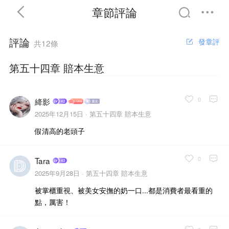
章節評論
評論
發章評
共12條
第五十四章 賠本生意
首頁
分類
精選
0
絳影
2025年12月15日 ·
第五十四章 賠本生意
假清高的老頭子
完結
排行
書屋
0
Tara
我的書架
2025年9月28日 ·
第五十四章 賠本生意
被掌櫃重視、被美女安撫的奶一口...都是消費者最看重的
點，厲害！