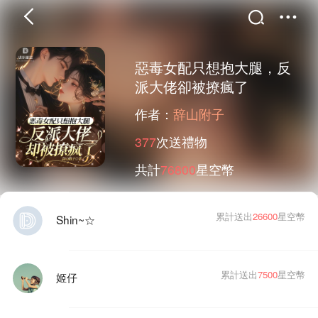
惡毒女配只想抱大腿，反
派大佬卻被撩瘋了
首頁
分類
精選
作者：
辞山附子
377
次送禮物
共計
76800
星空幣
完結
排行
書屋
累計送出
26600
星空幣
Shin~☆
我的書架
累計送出
7500
星空幣
姬仔