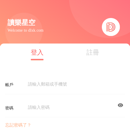
讀樂星空
Welcome to dlxk.com
首頁
分類
精選
登入
註冊
完結
排行
書屋
帳戶
我的書架
找回密碼
密碼
已有賬號？去登入
忘記密碼了？