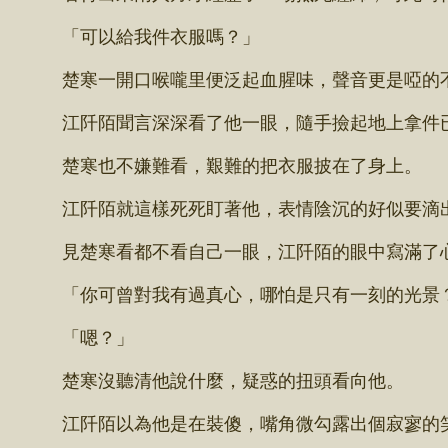
「可以給我件衣服嗎？」
楚寒一開口喉嚨里便泛起血腥味，聲音更是啞的
江阡陌聞言深深看了他一眼，隨手撿起地上拿件已
楚寒也不嫌難看，艱難的把衣服披在了身上。
江阡陌就這樣死死盯著他，表情陰沉的好似要滴
見楚寒看都不看自己一眼，江阡陌的眼中寫滿了
「你可曾對我有過真心，哪怕是只有一刻的光景
「嗯？」
楚寒沒聽清他說什麼，疑惑的扭頭看向他。
江阡陌以為他是在裝傻，嘴角微勾露出個寂寥的