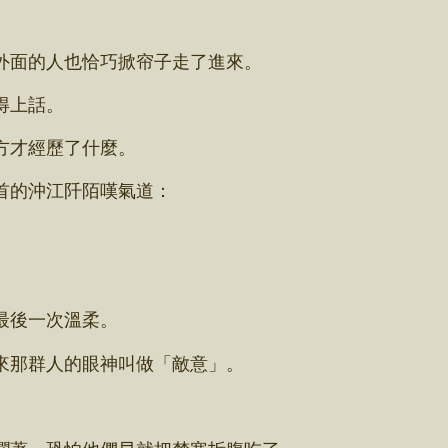
面的人也恰巧掀帘子走了進來。
得上話。
方才經歷了什麼。
首的沖江阡陌嘆氣道：
最後一次溫柔。
那群人的眼神叫做「敵意」。
」
著，恐怕他們早就把楚寒拆腹吃了。