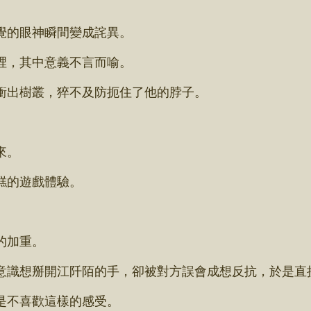
的眼神瞬間變成詫異。
，其中意義不言而喻。
出樹叢，猝不及防扼住了他的脖子。
來。
糕的遊戲體驗。
的加重。
識想掰開江阡陌的手，卻被對方誤會成想反抗，於是直
是不喜歡這樣的感受。