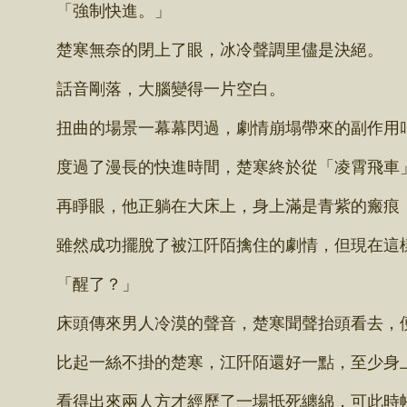
「強制快進。」
楚寒無奈的閉上了眼，冰冷聲調里儘是決絕。
話音剛落，大腦變得一片空白。
扭曲的場景一幕幕閃過，劇情崩塌帶來的副作用叫
度過了漫長的快進時間，楚寒終於從「凌霄飛車
再睜眼，他正躺在大床上，身上滿是青紫的瘢痕，
雖然成功擺脫了被江阡陌擒住的劇情，但現在這
「醒了？」
床頭傳來男人冷漠的聲音，楚寒聞聲抬頭看去，便
比起一絲不掛的楚寒，江阡陌還好一點，至少身
看得出來兩人方才經歷了一場抵死纏綿，可此時帳