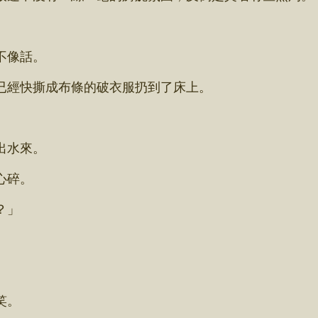
不像話。
經快撕成布條的破衣服扔到了床上。
出水來。
心碎。
？」
笑。