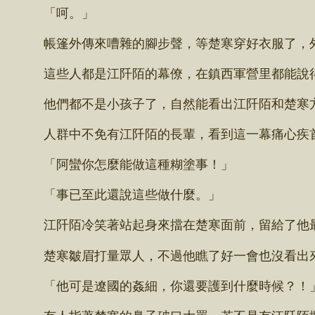
「呵。」
帳篷外傳來嘈雜的腳步聲，等楚寒穿好衣服了，外
這些人都是江阡陌的幕僚，在鎮西軍營里都能說
他們都不是小孩子了，自然能看出江阡陌和楚寒
人群中不免有江阡陌的長輩，看到這一幕痛心疾
「阿蠻你怎麼能做這種糊塗事！」
「事已至此還說這些做什麼。」
江阡陌冷笑著站起身來擋在楚寒面前，留給了他
楚寒皺眉打量眾人，不過他瞧了好一會也沒看出來
「他可是遼國的姦細，你還要護到什麼時候？！
有人指著楚寒的鼻子破口大罵，若不是有江阡陌攔