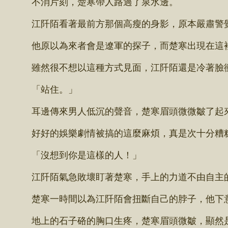
不消片刻，楚寒帶人路過了泉水邊。
江阡陌看著最前方那個高瘦的身影，原本嚴肅警覺
他原以為來者會是遼軍的探子，而楚寒出現在這裡
雖然很不想以這種方式見面，江阡陌還是冷著臉衝
「站住。」
耳邊傳來男人低沉的聲音，楚寒眉頭微微皺了起
好好的娛樂劇情被搞的這麼麻煩，真是次十分糟
「沒想到你是這樣的人！」
江阡陌氣急敗壞盯著楚寒，手上的力道不由自主
楚寒一時間以為江阡陌會扭斷自己的脖子，他下意
地上的石子硌的胸口生疼，楚寒眉頭微皺，顯然