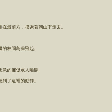
在最前方，摸索著朝山下走去。
擾的林間鳥雀飛起。
焦急的催促眾人離開。
聽到了這裡的動靜。