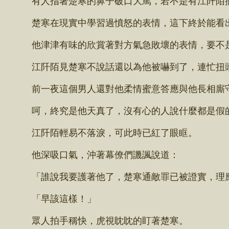
楚寒在現實中學習過憤怒的表情，這下終於能看出
他津津有味的欣賞著對方氣急敗壞的表情，要不是
江阡陌見楚寒不說話還以為他被嚇到了，連忙扭頭
前一夜這個男人還對他柔情蜜意答應與他長相廝守
呵，終究是他天真了，沒有心的人說什麼都是假
江阡陌輕易不落淚，可此時已紅了眼眶。
他深吸口氣，沖著幕僚們譏諷說道：
「誰說我要護著他了，楚寒通敵罪已被證實，理應
「早該這樣！」
眾人拍手稱快，虎視眈眈的盯著楚寒。