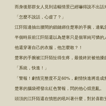
而身後那群女人見到這幅情景已經嚇得說不出話來
「怎麼不說話，心虛了？」
江阡陌邊抽出腰間的鎖鏈綁住楚寒的手腕，邊氣
半個時辰前江阡陌還以為楚寒只是個單純可憐的人
他還穿著自己的衣服，他怎麼敢？！
楚寒的手腕被江阡陌扯得生疼，最後終於被他擾的
「系統，快進！」
「警報！劇情完整度不足60%，劇情快進將造成
楚寒的腦袋裡發出紅色警報，閃的他心煩意亂。
頭頂的江阡陌還在憤怒的吼叫著什麼，對於喜歡安