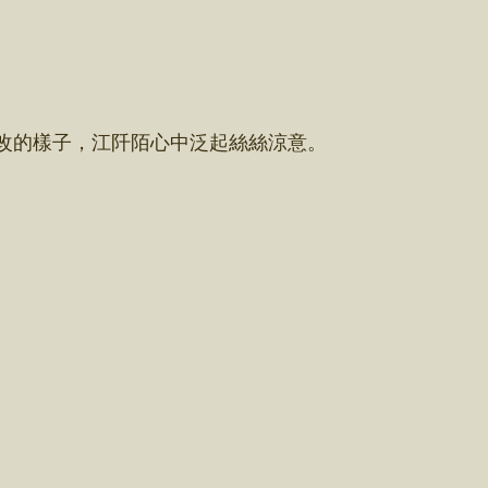
改的樣子，江阡陌心中泛起絲絲涼意。