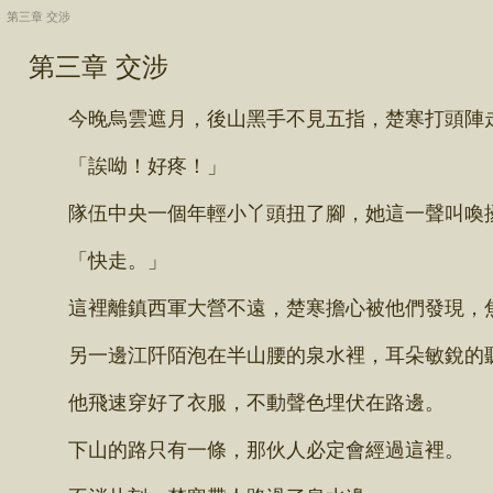
第三章 交涉
第三章 交涉
今晚烏雲遮月，後山黑手不見五指，楚寒打頭陣走
「誒呦！好疼！」
隊伍中央一個年輕小丫頭扭了腳，她這一聲叫喚
「快走。」
這裡離鎮西軍大營不遠，楚寒擔心被他們發現，
另一邊江阡陌泡在半山腰的泉水裡，耳朵敏銳的
他飛速穿好了衣服，不動聲色埋伏在路邊。
下山的路只有一條，那伙人必定會經過這裡。