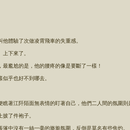
他體驗了次做凌霄飛車的失重感。
」上下來了。
最尷尬的是，他的腰疼的像是要斷了一樣！
樣似乎也好不到哪去。
瞧著江阡陌面無表情的盯著自己，他們二人間的氛圍則
上披了件袍子。
篷中沒有一絲一毫的旖旎氛圍，反倒是莫名有些焦灼。