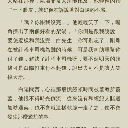
人站在那裡，氣場非常人所能比及，他輕輕的抬
了一下眼皮，就好像在訴說著對白陽的不屑。
「哦？你跟我沒完，」他輕輕笑了一下，嘴
角擠出了兩個好看的梨渦，「你倒是跟我說說，
要怎麼樣和我沒完，白先生，你可別忘了，剛剛
在被計程車司機為難的時候，可是我叫助理幫你
付了錢，解決了計程車司機呀，要不然明天的頭
條可是白陽打車付不起錢，說出去可不是讓人笑
掉大牙。」
白陽聞言，心裡那股憤怒頓時間被羞辱所覆
蓋，他恨不得時光倒流，從來沒有和經紀人賭過
氣吵過架，也不會就這樣乾脆一走了之，便不會
發生那麼尷尬的事。