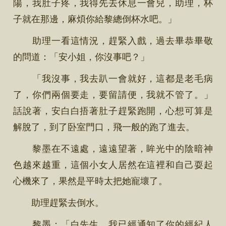
陽，我肚子疼，我得先去休息一會兒，助理，杯
子就在那邊，麻煩你給黎總倒杯水吧。」
助理一看這情況，趕緊入戲，過去畢恭畢敬
的問道：「安小姐，你沒事吧？」
「我沒事，我去趴一會就好，這都是老毛病
了，你們兩個要走，要留請便，我就不管了。」
話說著，安白白捂著肚子趕緊跑開，心想可算是
解脫了，到了卧室門口，飛一般的跑了進去。
黎墨在不遠處，遠遠望著，眸光中的陰暗神
色越來越重，這個小女人居然在這裡和自己耍起
心機來了，果然是平時太把她寵壞了。
助理趕緊去倒水。
黎墨：「白先生，我已經通知了你的經紀人