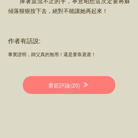
捧著血流不止的手，寧意昭想這次定要將蘇
傾落狠狠按下去，絕對不能讓她再起來！
作者有話說:
事實證明，師父真的無用！還是要靠鳶鳶！
章節評論(20)