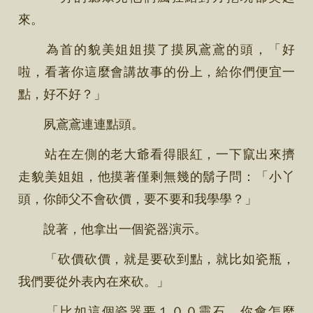
來。
為首的貌美姐姐摸了摸夙鳶鳶的頭，「好
啦，看著你這麼會講故事的份上，給你們便宜一
點，好不好？」
夙鳶鳶連連點頭。
站在左側的老大爺看得眼紅，一下竄出來擠
走貌美姐姐，他摸著僅剩無幾的鬍子問：「小丫
頭，你師父不會砍價，要不要和我學學？」
說著，他拿出一個瓷器演示。
「砍價砍價，就是要砍到點，就比如瓷瓶，
我們要從外表內在來砍。」
「比如這個瓷器要１００靈石，你會怎麼