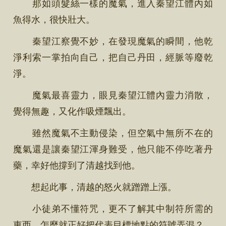
那如頭髮絲一樣的魔氣，進入秦望江體內如
魚得水，很快壯大。
秦望江察覺不妙，在發現魔氣的瞬間，他乾
淨利索一掌拍向自己，把自己丹田，經脈等廢乾
淨。
魔氣最喜靈力，眼見秦望江體內靈力消散，
覺得無趣，又化作吸煙飄出。
雖然魔氣不主動侵染，但空氣中無所不在的
魔氣還是讓秦望江渾身難受，他只能不停吃著丹
藥，幸好他撐到了清越找到他。
想起此事，清越的怒火就蹭蹭上漲。
小徒弟不懂符咒，更不了解其中制符所需的
東西，怎麼就正好把代表目標地點的符號弄混？