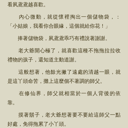
看夙鳶鳶越喜歡。
內心微動，就從懷裡掏出一個儲物袋，：
「小姑娘，我看你合眼緣，這個就給你花！」
捧著儲物袋，夙鳶鳶乖巧有禮說著謝謝。
老大爺開心極了，就喜歡這種不拖拖拉拉收
禮物的孩子，還知道主動道謝。
這般想著，他餘光撇了遠處的清越一眼，就
是這丫頭命苦，攤上這麼個不著調的師父。
在修仙界，師父就相當於一個人背後的依
靠。
摸著鬍子，老大爺想著要不要給這師父一點
好處，免得拖累了小丫頭。