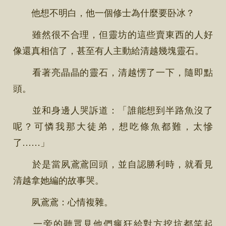
他想不明白，他一個修士為什麼要卧冰？
雖然很不合理，但靈坊的這些賣東西的人好
像還真相信了，甚至有人主動給清越幾塊靈石。
看著亮晶晶的靈石，清越愣了一下，隨即點
頭。
並和身邊人哭訴道：「誰能想到半路魚沒了
呢？可憐我那大徒弟，想吃條魚都難，太慘
了……」
於是當夙鳶鳶回頭，並自認勝利時，就看見
清越拿她編的故事哭。
夙鳶鳶：心情複雜。
一旁的聽眾見他們瘋狂給對方挖坑都笑起