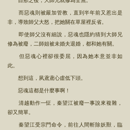
而惡魂則被嚴加管教，直到半年前又惹出是
非，導致師父大怒，把她關在草屋裡反省。
即使師父沒有細說，惡魂也隱約猜到大師兄
修為被廢，二師姐被未婚夫退婚，都和她有關。
但惡魂心裡卻很委屈，因為她本意並非如
此。
想到這，夙鳶鳶心虛低下頭。
惡魂這都是什麼事啊！
清越動作一怔，秦望江被廢一事說來複雜，
卻又簡單。
秦望江受宗門命令，前往人間斬除妖獸，臨