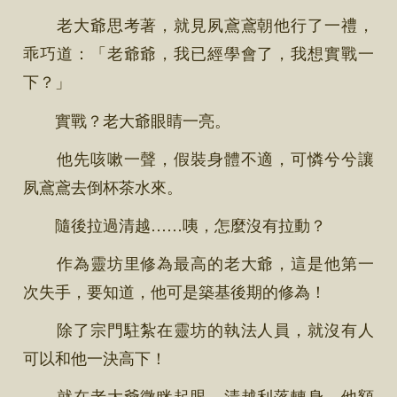
老大爺思考著，就見夙鳶鳶朝他行了一禮，
乖巧道：「老爺爺，我已經學會了，我想實戰一
下？」
實戰？老大爺眼睛一亮。
他先咳嗽一聲，假裝身體不適，可憐兮兮讓
夙鳶鳶去倒杯茶水來。
隨後拉過清越……咦，怎麼沒有拉動？
作為靈坊里修為最高的老大爺，這是他第一
次失手，要知道，他可是築基後期的修為！
除了宗門駐紮在靈坊的執法人員，就沒有人
可以和他一決高下！
就在老大爺微眯起眼，清越利落轉身，他額