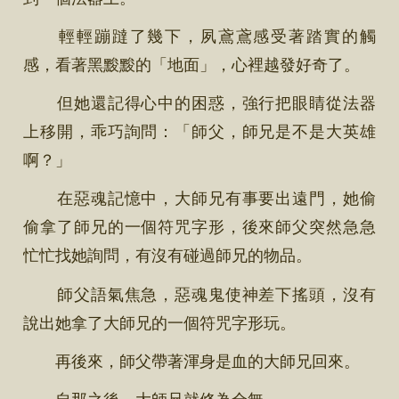
輕輕蹦躂了幾下，夙鳶鳶感受著踏實的觸
感，看著黑黢黢的「地面」，心裡越發好奇了。
但她還記得心中的困惑，強行把眼睛從法器
上移開，乖巧詢問：「師父，師兄是不是大英雄
啊？」
在惡魂記憶中，大師兄有事要出遠門，她偷
偷拿了師兄的一個符咒字形，後來師父突然急急
忙忙找她詢問，有沒有碰過師兄的物品。
師父語氣焦急，惡魂鬼使神差下搖頭，沒有
說出她拿了大師兄的一個符咒字形玩。
再後來，師父帶著渾身是血的大師兄回來。
自那之後，大師兄就修為全無。