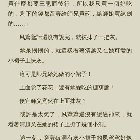
買什麼都要三思而後行，所以我只買一個好吃
的，剩下的錢都留著給師兄買葯，給師姐買練劍
的……」
夙鳶鳶話還沒有說完，就被抹了一把灰。
她呆愣愣的，就這樣看著清越又在她可愛的
小裙子上抹灰。
這可是師兄給她做的小裙子！
上面除了花花，還有她愛吃的糖葫蘆！
便宜師父竟然在上面抹灰？
或許是太氣了，夙鳶鳶還沒有緩過神來，就
看著清越又在她的裙子上撕了幾個小洞。
這一刻，穿著破洞有灰小裙子的夙鳶鳶好像