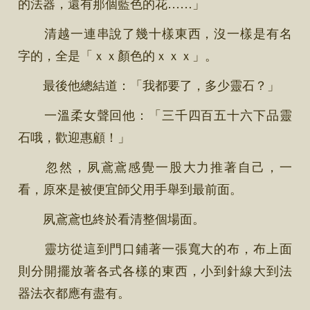
的法器，還有那個藍色的花……」
清越一連串說了幾十樣東西，沒一樣是有名
字的，全是「ｘｘ顏色的ｘｘｘ」。
最後他總結道：「我都要了，多少靈石？」
一溫柔女聲回他：「三千四百五十六下品靈
石哦，歡迎惠顧！」
忽然，夙鳶鳶感覺一股大力推著自己，一
看，原來是被便宜師父用手舉到最前面。
夙鳶鳶也終於看清整個場面。
靈坊從這到門口鋪著一張寬大的布，布上面
則分開擺放著各式各樣的東西，小到針線大到法
器法衣都應有盡有。