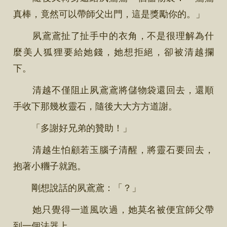
真棒，竟然可以帶師父出門，這是獎勵你的。」
夙鳶鳶扯了扯手中的衣角，不是很理解為什
麼美人狐狸要給她錢，她想拒絕，卻被清越攔
下。
清越不僅阻止夙鳶鳶將儲物袋還回去，還順
手收下那幾枚靈石，隨後大大方方道謝。
「多謝好兄弟的贊助！」
清越生怕顧若玉腦子清醒，將靈石要回去，
抱著小糰子就跑。
剛想說話的夙鳶鳶：「？」
她只覺得一道風吹過，她莫名被便宜師父帶
到一個法器上。