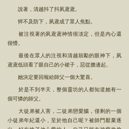
說著，清越抖了抖夙鳶鳶。
猝不及防下，夙鳶成了眾人焦點。
被注視著的夙鳶鳶神情很淡定，但是內心還
很懵。
最後在眾人的注視和清越鼓勵的眼神下，夙
鳶鳶低頭看了眼自己的小裙子，惡從膽邊起。
她決定要回報給師父一個大驚喜。
於是不到半天，整個靈坊的人都知道她有一
個可憐的師父。
大徒弟被人害，二徒弟戀愛腦，僅剩的一個
小徒弟年紀還小，至於他自己呢？被師門厭棄逐
出，好友搶了他心愛的人，自己只能在被窩偷偷