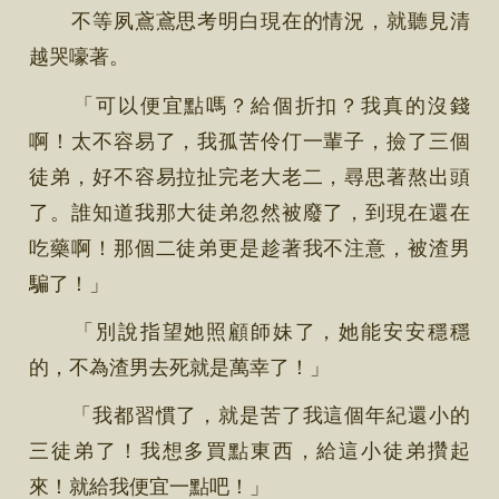
不等夙鳶鳶思考明白現在的情況，就聽見清
越哭嚎著。
「可以便宜點嗎？給個折扣？我真的沒錢
啊！太不容易了，我孤苦伶仃一輩子，撿了三個
徒弟，好不容易拉扯完老大老二，尋思著熬出頭
了。誰知道我那大徒弟忽然被廢了，到現在還在
吃藥啊！那個二徒弟更是趁著我不注意，被渣男
騙了！」
「別說指望她照顧師妹了，她能安安穩穩
的，不為渣男去死就是萬幸了！」
「我都習慣了，就是苦了我這個年紀還小的
三徒弟了！我想多買點東西，給這小徒弟攢起
來！就給我便宜一點吧！」