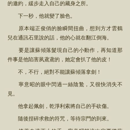
的邀約，緩步走入自己的藏身之所。
下一秒，他就變了臉色。
原本端正俊俏的臉瞬間扭曲，想到方才雲鶴
兒在通訊石里說的話，他的心就在翻江倒海。
要是讓蘇傾落髮現自己的小動作，再知道那
件事是他陷害夙鳶鳶的，她定會扒了他的皮！
不，不行，絕對不能讓蘇傾落拿劍！
寧意昭的眼中閃過一絲陰鷙，又很快消失不
見。
他拿起佩劍，乾淨利索將自己的手砍傷。
隨後捏碎求救的符咒，等待宗門的到來。