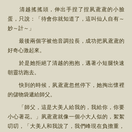
清越搖搖頭，伸出手捏了捏夙鳶鳶的小臉
蛋，只說：「待會你就知道了，這叫仙人自有～
妙～計～」
最後兩個字被他音調拉長，成功把夙鳶鳶的
好奇心激起來。
於是她拒絕了清越的抱抱，邁著小短腿快速
朝靈坊跑去。
快到的時候，夙鳶鳶忽然停下，她掏出懷裡
的儲物袋遞給師父。
「師父，這是大美人給我的，我給你，你要
小心著花。」夙鳶鳶就像一個小大人似的，絮絮
叨叨，「大美人和我說了，我們峰現在負擔重，