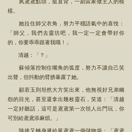
夙鳶鳶點頭，挺直背，一副當家做主人的模
樣。
她拉住師父衣角，努力平穩語氣中的喜悅：
「師父，我們去靈坊吧，我一定一定會帶好你
的，你要乖乖跟著我哦！」
清越：「？」
蘇傾落控制住嘴角的弧度，努力不讓自己笑
出聲，但抖動的臂膀暴露了她。
顧若玉則坦然大方笑出來，他無視好兄弟幽
怨的目光，甚至還拿出幾枚靈石，笑道：「清越
一定好聽話，這可是鳶鳶第一次領人出門玩，你
可別給鳶鳶添麻煩。」
隨後又轉身遞給夙鳶鳶一個儲物袋：「鳶鳶