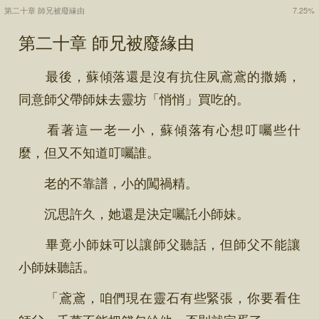
第二十章 師兄被廢緣由
7.25%
第二十章 師兄被廢緣由
最後，蘇傾落還是沒有抗住夙鳶鳶的撒嬌，
同意師父帶師妹去靈坊「悄悄」買吃的。
看著這一老一小，蘇傾落有心想叮囑些什
麼，但又不知道叮囑誰。
老的不靠譜，小的闖禍精。
沉思許久，她還是決定囑託小師妹。
畢竟小師妹可以讓師父聽話，但師父不能讓
小師妹聽話。
「鳶鳶，咱們現在靈石有些緊張，你要看住