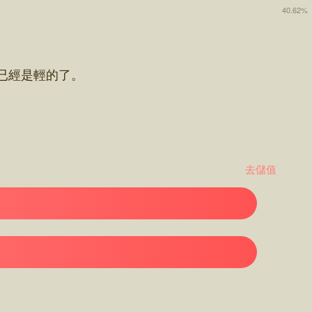
40.62%
已經是輕的了。
去儲值