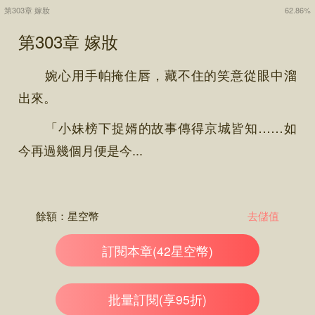
第303章 嫁妝
62.86%
第303章 嫁妝
婉心用手帕掩住唇，藏不住的笑意從眼中溜
出來。
「小妹榜下捉婿的故事傳得京城皆知……如
今再過幾個月便是今...
餘額：
星空幣
去儲值
訂閱本章(42星空幣)
批量訂閱(享95折)