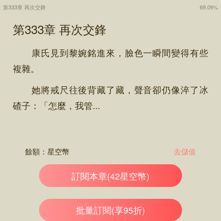
第333章 再次交鋒
69.09%
第333章 再次交鋒
康氏見到黎婉銘進來，臉色一瞬間變得有些
複雜。
她將戒尺往後背藏了藏，聲音卻仍像淬了冰
碴子：「怎麼，我管...
餘額：
星空幣
去儲值
訂閱本章(42星空幣)
批量訂閱(享95折)