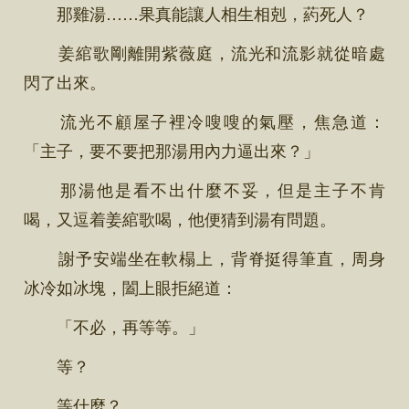
那雞湯……果真能讓人相生相剋，葯死人？
姜綰歌剛離開紫薇庭，流光和流影就從暗處
閃了出來。
流光不顧屋子裡冷嗖嗖的氣壓，焦急道：
「主子，要不要把那湯用內力逼出來？」
那湯他是看不出什麼不妥，但是主子不肯
喝，又逗着姜綰歌喝，他便猜到湯有問題。
謝予安端坐在軟榻上，背脊挺得筆直，周身
冰冷如冰塊，闔上眼拒絕道：
「不必，再等等。」
等？
等什麼？