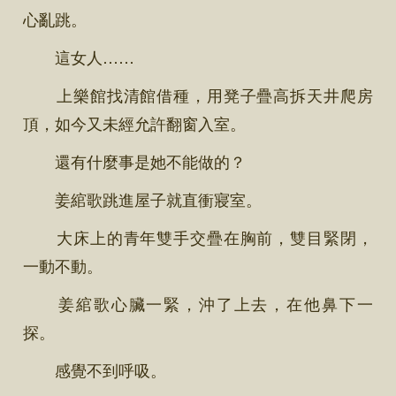
心亂跳。
這女人……
上樂館找清館借種，用凳子疊高拆天井爬房
頂，如今又未經允許翻窗入室。
還有什麼事是她不能做的？
姜綰歌跳進屋子就直衝寢室。
大床上的青年雙手交疊在胸前，雙目緊閉，
一動不動。
姜綰歌心臟一緊，沖了上去，在他鼻下一
探。
感覺不到呼吸。