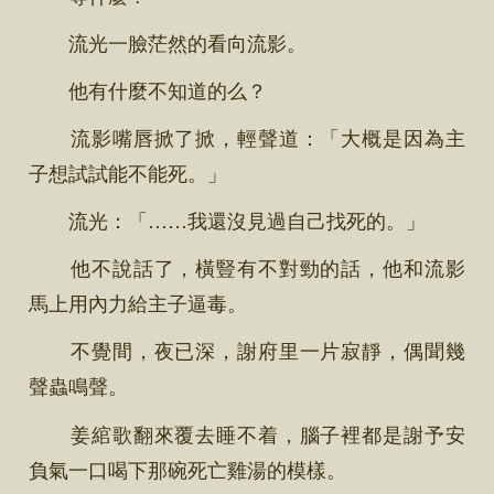
流光一臉茫然的看向流影。
他有什麼不知道的么？
流影嘴唇掀了掀，輕聲道：「大概是因為主
子想試試能不能死。」
流光：「……我還沒見過自己找死的。」
他不說話了，橫豎有不對勁的話，他和流影
馬上用內力給主子逼毒。
不覺間，夜已深，謝府里一片寂靜，偶聞幾
聲蟲鳴聲。
姜綰歌翻來覆去睡不着，腦子裡都是謝予安
負氣一口喝下那碗死亡雞湯的模樣。