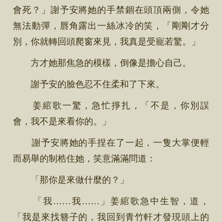
會死？」謝予安將她的手禁錮在頭頂兩側，令她
無法動彈，唇角露出一絲冰冷的笑，「剛剛才分
別，你就轉回頭爬窗來見，我真是受寵若驚。」
方才她那焦急的模樣，倒像是擔心自己。
謝予安的臉色忍不住柔和了下來。
姜綰歌一驚，急忙掙扎，「不是，你別誤
會，我不是來看你的。」
謝予安將她的手捏在了一起，一隻大掌便輕
而易舉的制梏住她，笑意滿滿問道：
「那你是來做什麼的？」
「我……我……」姜綰歌急中生智，道，
「我是來找簪子的，我回到青竹軒才發現頭上的