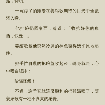
起，仰頭。
一碗涼了的雞湯在姜綰歌期待的目光中全數
灌入喉。
他把碗扔回桌面，冷道：「收拾好你的東
西，快走！」
姜綰歌被他突然冷厲的神色嚇得幾乎原地起
跳。
她手忙腳亂的把碗盤收起來，轉身就走，心
中暗自腹誹：
陰陽怪氣！
不過，謝予安就這麼順利的把雞湯喝了，讓
姜綰歌有一種不真實的感覺。