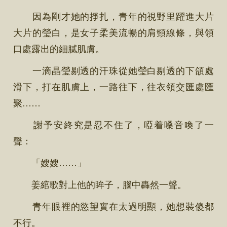
因為剛才她的掙扎，青年的視野里躍進大片
大片的瑩白，是女子柔美流暢的肩頸線條，與領
口處露出的細膩肌膚。
一滴晶瑩剔透的汗珠從她瑩白剔透的下頜處
滑下，打在肌膚上，一路往下，往衣領交匯處匯
聚……
謝予安終究是忍不住了，啞着嗓音喚了一
聲：
「嫂嫂……」
姜綰歌對上他的眸子，腦中轟然一聲。
青年眼裡的慾望實在太過明顯，她想裝傻都
不行。