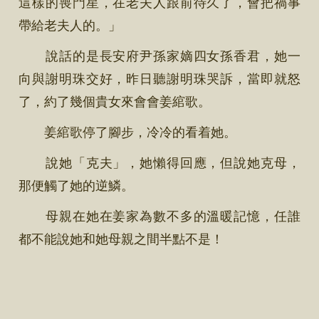
這樣的喪門星，在老夫人跟前待久了，會把禍事
帶給老夫人的。」
說話的是長安府尹孫家嫡四女孫香君，她一
向與謝明珠交好，昨日聽謝明珠哭訴，當即就怒
了，約了幾個貴女來會會姜綰歌。
姜綰歌停了腳步，冷冷的看着她。
說她「克夫」，她懶得回應，但說她克母，
那便觸了她的逆鱗。
母親在她在姜家為數不多的溫暖記憶，任誰
都不能說她和她母親之間半點不是！