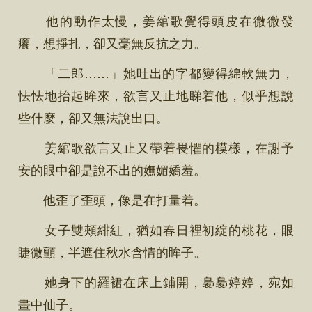
他的動作太慢，姜綰歌覺得頭皮在微微發
癢，想掙扎，卻又毫無反抗之力。
「二郎……」她吐出的字都變得綿軟無力，
怯怯地抬起眸來，欲言又止地睇着他，似乎想說
些什麼，卻又無法說出口。
姜綰歌欲言又止又帶着畏懼的模樣，在謝予
安的眼中卻是說不出的嫵媚嬌羞。
他歪了歪頭，像是在打量着。
女子雙頰緋紅，猶如春日裡初綻的桃花，眼
睫微顫，半遮住秋水含情的眸子。
她身下的羅裙在床上鋪開，裊裊婷婷，宛如
畫中仙子。