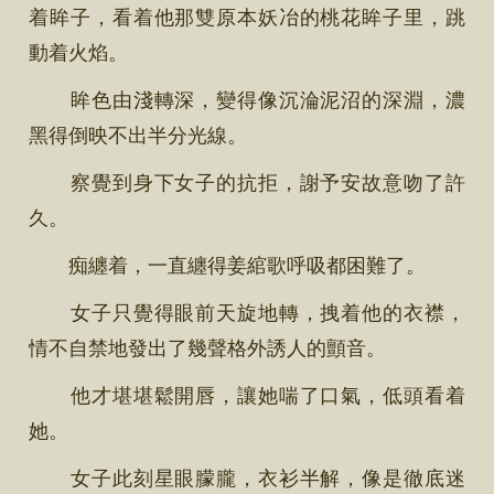
着眸子，看着他那雙原本妖冶的桃花眸子里，跳
動着火焰。
眸色由淺轉深，變得像沉淪泥沼的深淵，濃
黑得倒映不出半分光線。
察覺到身下女子的抗拒，謝予安故意吻了許
久。
痴纏着，一直纏得姜綰歌呼吸都困難了。
女子只覺得眼前天旋地轉，拽着他的衣襟，
情不自禁地發出了幾聲格外誘人的顫音。
他才堪堪鬆開唇，讓她喘了口氣，低頭看着
她。
女子此刻星眼朦朧，衣衫半解，像是徹底迷