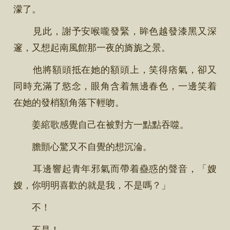
濛了。
見此，謝予安喉嚨發緊，眸色越發漆黑又深
邃，又想起南風館那一夜的旖旎之景。
他將額頭抵在她的額頭上，笑得痞氣，卻又
同時充滿了慾念，眼角含着無邊春色，一邊笑着
在她的發梢額角落下輕吻。
姜綰歌感覺自己在被對方一點點吞噬。
膽顫心驚又不自覺的想沉淪。
耳邊響起青年邪氣而帶着蠱惑的聲音，「嫂
嫂，你明明喜歡的就是我，不是嗎？」
不！
不是！