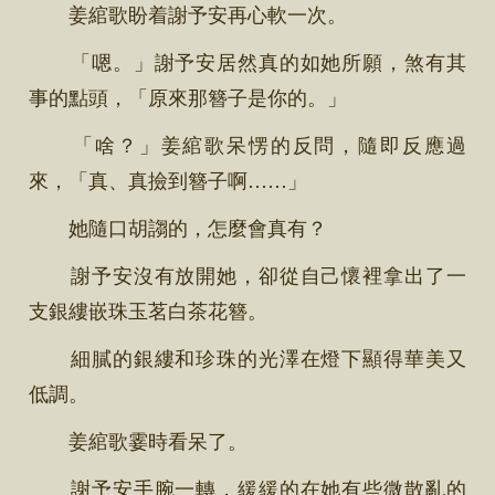
姜綰歌盼着謝予安再心軟一次。
「嗯。」謝予安居然真的如她所願，煞有其
事的點頭，「原來那簪子是你的。」
「啥？」姜綰歌呆愣的反問，隨即反應過
來，「真、真撿到簪子啊……」
她隨口胡謅的，怎麼會真有？
謝予安沒有放開她，卻從自己懷裡拿出了一
支銀縷嵌珠玉茗白茶花簪。
細膩的銀縷和珍珠的光澤在燈下顯得華美又
低調。
姜綰歌霎時看呆了。
謝予安手腕一轉，緩緩的在她有些微散亂的