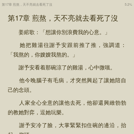
第17章 煎熬，天不亮就去看死了沒
5.2%
第17章 煎熬，天不亮就去看死了沒
姜綰歌：「想讓你別浪費我的心意。」
她把雞湯往謝予安跟前推了推，強調道：
「我熬的，你嫂嫂我熬的。」
謝予安看着那碗涼了的雞湯，心中微嗤。
他今晚腦子有毛病，才突然興起了讓她陪自
己的念頭。
人家全心全意的讓他去死，他卻還興緻勃勃
的教她對弈，逗她玩樂。
謝予安冷了臉，大掌緊緊扣住碗的邊沿，抬