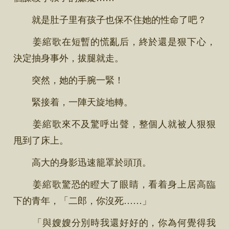
就是肚子里有孩子也保不住她的性命了吧？
姜綰歌在短暫的慌亂后，終於還是狠下心，
決定抽身事外，拔腿就走。
突然，她的手腕一緊！
緊接着，一陣天旋地轉。
姜綰歌來不及驚呼出聲，整個人就被人狠狠
甩到了床上。
高大的身影迅速籠罩於頭頂。
姜綰歌驚恐的瞪大了眼睛，看着身上居高臨
下的青年，「二郎，你沒死……」
「與嫂嫂分別時我還好好的，你為何覺得我