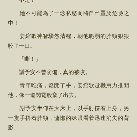
她不可能為了一念私慾而將自己置於危險之
中！
姜綰歌神智驟然清醒，朝他脆弱的脖頸狠狠
咬了一口。
「嘶！」
謝予安不曾防備，真的被咬。
青年吃痛，鬆開了手，姜綰歌趁機用力推開
他，像一道閃電般竄了出去。
謝予安半仰在大床上，以手肘撐着上身，另
一隻手捂着脖頸，慵懶的眯眼看着迅速消失的背
影。