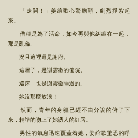
「走開！」姜綰歌心驚膽顫，劇烈掙紮起
來。
借種是為了活命，如今再與他糾纏在一起，
那是亂倫。
況且這裡還是謝府。
這屋子，是謝雲徽的偏院。
這床，也是謝雲徽睡過的。
她沒那麼放浪！
然而，青年的身軀已經不由分說的俯了下
來，精準的吻上了她誘人的紅唇。
男性的氣息迅速覆蓋着她，姜綰歌驚恐的睜