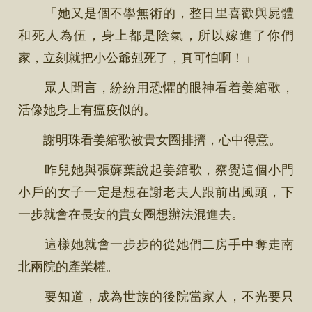
「她又是個不學無術的，整日里喜歡與屍體
和死人為伍，身上都是陰氣，所以嫁進了你們
家，立刻就把小公爺剋死了，真可怕啊！」
眾人聞言，紛紛用恐懼的眼神看着姜綰歌，
活像她身上有瘟疫似的。
謝明珠看姜綰歌被貴女圈排擠，心中得意。
昨兒她與張蘇葉說起姜綰歌，察覺這個小門
小戶的女子一定是想在謝老夫人跟前出風頭，下
一步就會在長安的貴女圈想辦法混進去。
這樣她就會一步步的從她們二房手中奪走南
北兩院的產業權。
要知道，成為世族的後院當家人，不光要只