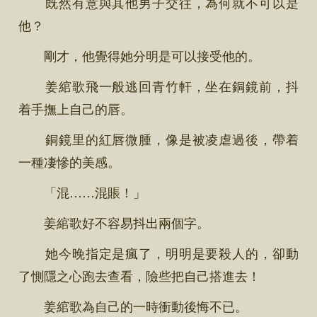
既然有意與其他男子交往，為何就不可以是
他？
剛才，他覺得她分明是可以接受他的。
姜綰歌飛一般逃回青竹軒，坐在銅鏡前，抖
着手撫上自己的唇。
銅鏡里的紅唇微腫，像是被凌虐過後，帶着
一種凄慘的美感。
「混……混賬！」
姜綰歌好不容易抖出兩個字。
她今晚指定是瘋了，明明是要殺人的，卻動
了惻隱之心跑去查看，險些把自己搭進去！
姜綰歌為自己的一時衝動後悔不已。