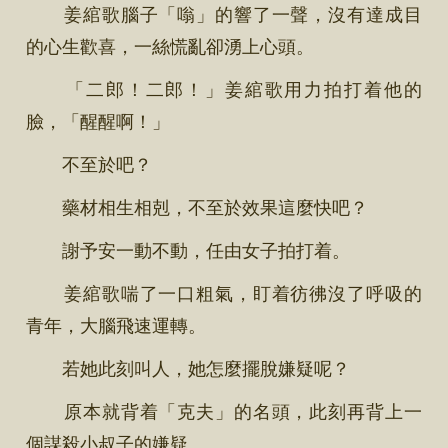
姜綰歌腦子「嗡」的響了一聲，沒有達成目
的心生歡喜，一絲慌亂卻湧上心頭。
「二郎！二郎！」姜綰歌用力拍打着他的
臉，「醒醒啊！」
不至於吧？
藥材相生相剋，不至於效果這麼快吧？
謝予安一動不動，任由女子拍打着。
姜綰歌喘了一口粗氣，盯着彷彿沒了呼吸的
青年，大腦飛速運轉。
若她此刻叫人，她怎麼擺脫嫌疑呢？
原本就背着「克夫」的名頭，此刻再背上一
個謀殺小叔子的嫌疑……