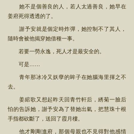
她不是個善良的人，若人太過善良，她早在
姜府死得透透的了。
謝予安就是個定時炸彈，她控制不了其人，
隨時會被他揭穿她借種一事。
若要一勞永逸，死人才是最安全的。
可是……
青年那冰冷又妖孽的眸子在她腦海里揮之不
去。
姜綰歌又想起昨天回青竹軒后，綉菊一臉后
怕的告訴她，謝予安為了替她出氣，把慧珠十根
手指都砍斷了，送回了霞月樓。
他才剛剛進府，那個母親也不見得對他感情