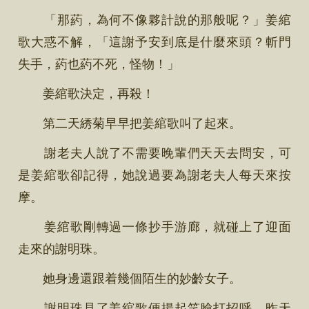
「那葯，為何不像夥計說的那般呢？」姜綰
歌大惑不解，「這謝予安到底是什麼來頭？斬門
失手，葯也葯不死，怪物！」
姜綰歌決定，再殺！
第二天綉菊早早把姜綰歌叫了起來。
謝老夫人說了不需要晚輩們天天去問安，可
是姜綰歌卻記得，她說過要為謝老夫人每天來按
摩。
姜綰歌剛轉過一條抄手游廊，就碰上了迎面
走來的謝明珠。
她身邊還跟着幾個陌生的妙齡女子。
謝明珠見了姜綰歌便揚起笑臉打招呼，昨天