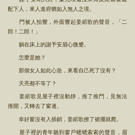
配下人，來人進府猶如入無人之境。
門被人拍響，外面響起姜綰歌的聲音，「二
郎！二郎！」
躺在床上的謝予安眉心微蹙。
怎麼是她？
那個女人如此心急，來看自己死了沒有？
天亮都不等了？
姜綰歌見屋子裡沒動靜，推了推門，見無法
推開，又轉去了窗邊。
幸好窗沒有入插銷，姜綰歌撩了裙擺就爬。
屋子裡的青年聽到窗戶蟋蟋索索的聲音，眉