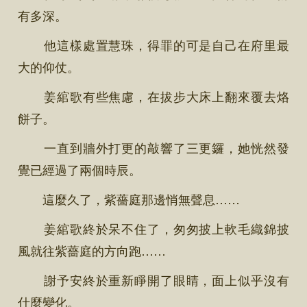
有多深。
他這樣處置慧珠，得罪的可是自己在府里最
大的仰仗。
姜綰歌有些焦慮，在拔步大床上翻來覆去烙
餅子。
一直到牆外打更的敲響了三更鑼，她恍然發
覺已經過了兩個時辰。
這麼久了，紫薔庭那邊悄無聲息……
姜綰歌終於呆不住了，匆匆披上軟毛織錦披
風就往紫薔庭的方向跑……
謝予安終於重新睜開了眼睛，面上似乎沒有
什麼變化。