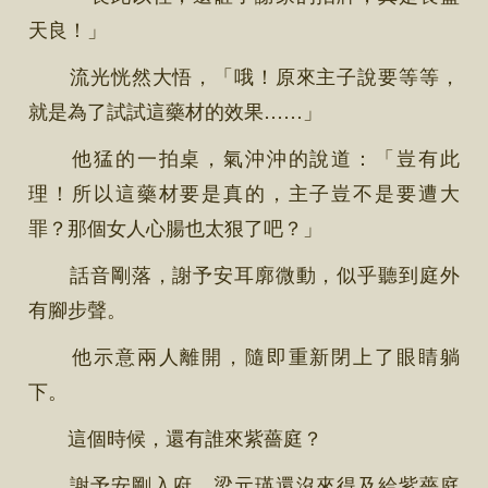
天良！」
流光恍然大悟，「哦！原來主子說要等等，
就是為了試試這藥材的效果……」
他猛的一拍桌，氣沖沖的說道：「豈有此
理！所以這藥材要是真的，主子豈不是要遭大
罪？那個女人心腸也太狠了吧？」
話音剛落，謝予安耳廓微動，似乎聽到庭外
有腳步聲。
他示意兩人離開，隨即重新閉上了眼睛躺
下。
這個時候，還有誰來紫薔庭？
謝予安剛入府，梁元瑛還沒來得及給紫薔庭