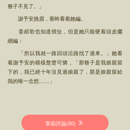
簪子不見了。」
謝予安挑眉，垂眸看着她編。
姜綰歌也知道很扯，但是她只能硬着頭皮繼
續編：
「所以我就一路回頭沿路找了過來。」她看
着謝予安的模樣楚楚可憐，「那簪子是我娘親留
下的，我已經十年沒見過娘親了，那是娘親留給
我的唯一念想……」
章節評論(30)