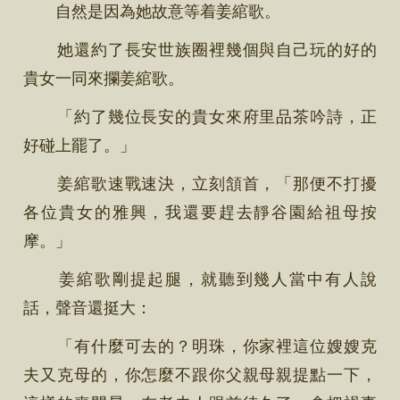
自然是因為她故意等着姜綰歌。
她還約了長安世族圈裡幾個與自己玩的好的
貴女一同來攔姜綰歌。
「約了幾位長安的貴女來府里品茶吟詩，正
好碰上罷了。」
姜綰歌速戰速決，立刻頷首，「那便不打擾
各位貴女的雅興，我還要趕去靜谷園給祖母按
摩。」
姜綰歌剛提起腿，就聽到幾人當中有人說
話，聲音還挺大：
「有什麼可去的？明珠，你家裡這位嫂嫂克
夫又克母的，你怎麼不跟你父親母親提點一下，