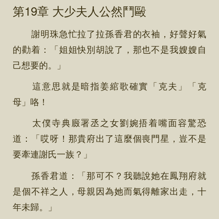
第19章 大少夫人公然鬥毆
謝明珠急忙拉了拉孫香君的衣袖，好聲好氣
的勸着：「姐姐快別胡說了，那也不是我嫂嫂自
己想要的。」
這意思就是暗指姜綰歌確實「克夫」「克
母」咯！
太僕寺典廄署丞之女劉婉捂着嘴面容驚恐
道：「哎呀！那貴府出了這麼個喪門星，豈不是
要牽連謝氏一族？」
孫香君道：「那可不？我聽說她在鳳翔府就
是個不祥之人，母親因為她而氣得離家出走，十
年未歸。」