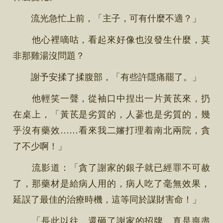
流光急忙上前，「主子，可有什麼不適？」
他心裡嘀咕，看起來好像也沒發生什麼，莫
非那雞湯沒問題？
謝予安揉了揉腹部，「有些許隱痛罷了。」
他輕笑一聲，從袖口中捏出一片黃茋來，扔
在桌上，「黃茋是劣質的，人蔘也是劣質的，幾
乎沒有藥效……看來我二嬸打理着南北兩院，貪
了不少啊！」
流影道：「貪了謝家的銀子就已經罪不可赦
了，那藥材是給病人用的，病人吃了毫無效果，
延誤了最佳的治療時機，這等同於謀財害命！」
「長此以往，還砸了謝家的招牌，真是喪盡