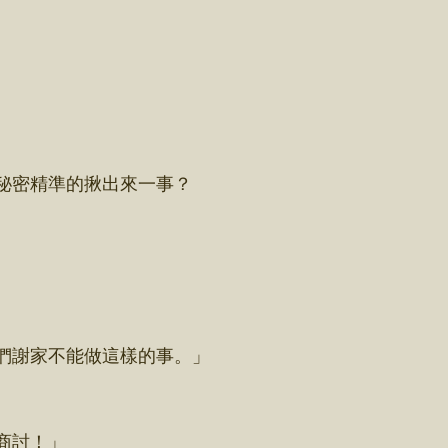
秘密精準的揪出來一事？
們謝家不能做這樣的事。」
商討！」