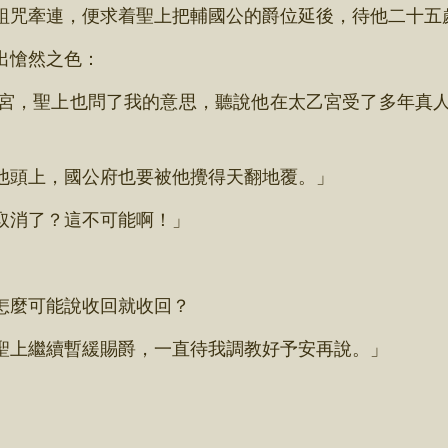
咒牽連，便求着聖上把輔國公的爵位延後，待他二十五
出愴然之色：
，聖上也問了我的意思，聽說他在太乙宮受了多年真人
頭上，國公府也要被他攪得天翻地覆。」
消了？這不可能啊！」
麼可能說收回就收回？
上繼續暫緩賜爵，一直待我調教好予安再說。」