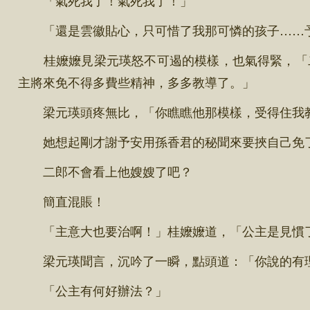
「還是雲徽貼心，只可惜了我那可憐的孩子……予
桂嬤嬤見梁元瑛怒不可遏的模樣，也氣得緊，「二
主將來免不得多費些精神，多多教導了。」
梁元瑛頭疼無比，「你瞧瞧他那模樣，受得住我教
她想起剛才謝予安用孫香君的秘聞來要挾自己免了
二郎不會看上他嫂嫂了吧？
簡直混賬！
「主意大也要治啊！」桂嬤嬤道，「公主是見慣了
梁元瑛聞言，沉吟了一瞬，點頭道：「你說的有理
「公主有何好辦法？」