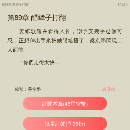
第89章 醋罈子打翻
27.22%
第89章 醋罈子打翻
姜綰歌還在看得入神，謝予安幾乎忍無可
忍，正想伸出手來把她眼給捂了，梁京墨閃現二
人面前。
「你們走得太快...
餘額：
星空幣
去儲值
訂閱本章(48星空幣)
批量訂閱(享95折)