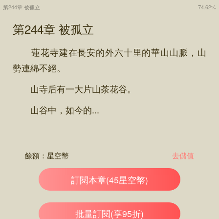
第244章 被孤立
74.62%
第244章 被孤立
蓮花寺建在長安的外六十里的華山山脈，山
勢連綿不絕。
山寺后有一大片山茶花谷。
山谷中，如今的...
餘額：
星空幣
去儲值
訂閱本章(45星空幣)
批量訂閱(享95折)