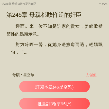
第245章 母親都敢忤逆的奸臣
74.92%
第245章 母親都敢忤逆的奸臣
迎面走來一位不知是誰家的貴女，姜綰歌禮
節性的點頭示意。
對方冷哼一聲，從她身邊擦肩而過，輕飄飄
一句，「...
餘額：
星空幣
去儲值
訂閱本章(46星空幣)
批量訂閱(享95折)