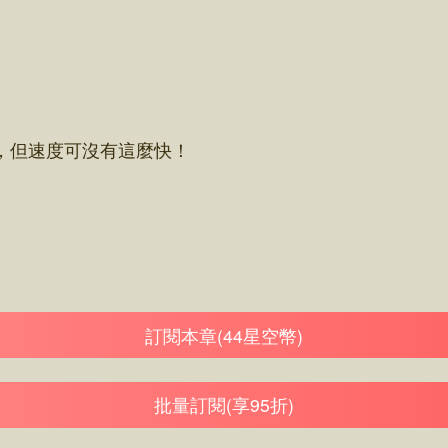
但速度可沒有這麼快！
訂閱本章(44星空幣)
批量訂閱(享95折)