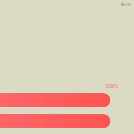
90.19%
去儲值