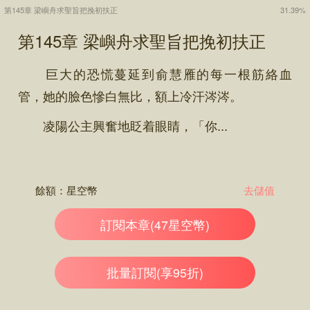
第145章 梁嶼舟求聖旨把挽初扶正
31.39%
第145章 梁嶼舟求聖旨把挽初扶正
巨大的恐慌蔓延到俞慧雁的每一根筋絡血
管，她的臉色慘白無比，額上冷汗涔涔。
凌陽公主興奮地眨着眼睛，「你...
餘額：
星空幣
去儲值
訂閱本章(47星空幣)
批量訂閱(享95折)