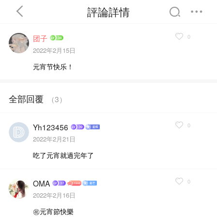
評論詳情
0
团子
2022年2月15日
元宵节快乐！
首頁
分類
精選
全部回覆
（
3
）
完結
排行
書屋
0
Yh123456
2022年2月21日
我的書架
吃了元宵就過完年了
0
OMA
2022年2月16日
㊗️元宵節快樂