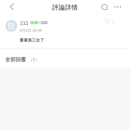
評論詳情
0
三口
6月3日 20:49
重看第三次了
首頁
分類
精選
全部回覆
（
0
）
完結
排行
書屋
我的書架