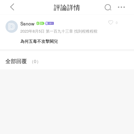
評論詳情
0
Ssnow
2023年8月5日
第一百九十三章 找到程稚程楦
為何五毒不攻擊闕兒
首頁
分類
精選
全部回覆
（
0
）
完結
排行
書屋
我的書架