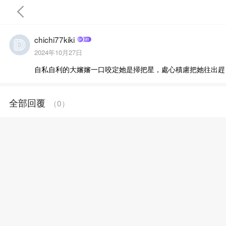
chichi77kiki
2024年10月27日
自私自利的大嬸嬸一口咬定她是掃把星，處心積慮把她往出趕
首頁
全部回覆
（
0
）
完結