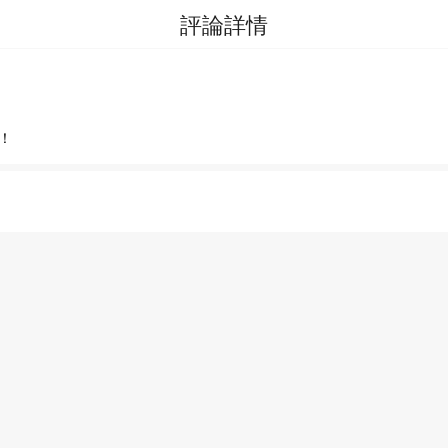
評論詳情
！
分類
排行
我的書架