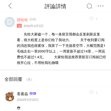
評論詳情
0
甜哈哈
2024年4月3日
頂
先给大家磕一个，每一条留言我都会反复刷新反复
首頁
分類
精選
看，很大程度上是你们给了我动力。 关于收到要订阅
的消息我也很紧张，我算了一下充值星空币，大概范围是1
毛钱左右一章2000字以上，一周更新不超过14章，一周花
费也不超过1.4元。 大家给我送推荐票留言订阅就已经
很开心拉，不用给我礼物哦
完結
排行
書屋
我的書架
全部回覆
（
9
）
0
看書蟲
2024年5月20日
😳