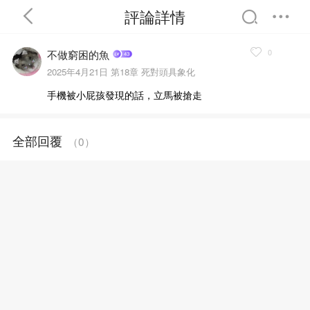
評論詳情
0
不做窮困的魚
2025年4月21日
第18章 死對頭具象化
手機被小屁孩發現的話，立馬被搶走
首頁
分類
精選
全部回覆
（
0
）
完結
排行
書屋
我的書架