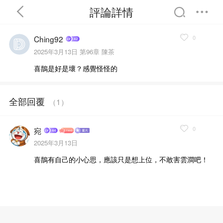
評論詳情
0
Ching92
2025年3月13日
第96章 陳茶
喜鵲是好是壞？感覺怪怪的
首頁
分類
精選
全部回覆
（
1
）
完結
排行
書屋
0
宛
2025年3月13日
我的書架
喜鵲有自己的小心思，應該只是想上位，不敢害雲澗吧！