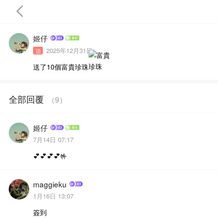
姬仔
2025年12月31日
頂
送了10個富貴珍珠
首頁
全部回覆
（
9
）
完結
姬仔
7月14日 07:17
💕💕💕💕🤟
maggieku
1月16日 13:07
簽到