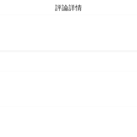
評論詳情
分類
排行
我的書架