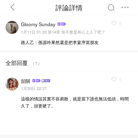
評論詳情
0
Gloomy Sunday
1月11日 01:33
第14章 你不會是有心上人了吧？
路人乙：孫源吟果然還是把李宴序當朋友
首頁
分類
精選
全部回覆
（
1
）
完結
排行
書屋
1
韶關
1月30日 22:37
我的書架
這樣的情誼其實不容易散，就是當下誰也無法低頭，時間
久了，頭更硬了。