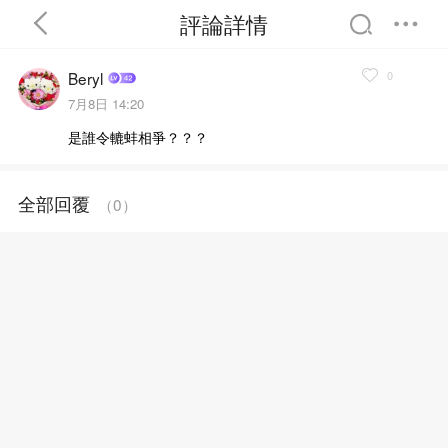
評論詳情
0
Beryl
7月8日 14:20
是誰令轆蚌相爭？？？
首頁
分類
精選
全部回覆
（
0
）
完結
排行
書屋
我的書架