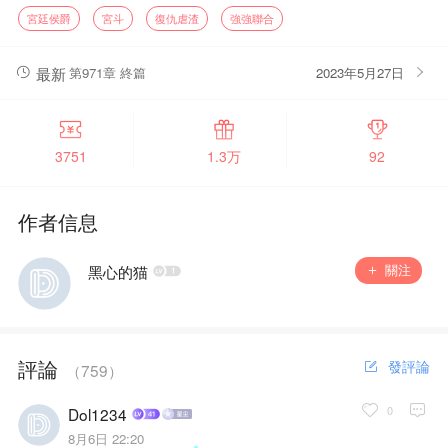
他親手灌下紅花，害了她一雙兒女性命。
宮廷侯爵
宮斗
復仇虐渣
強強聯合
事後。
他語笑盈盈，許諾她一切，將最好的都捧到她面前。
「可是楚瀟，我們沒有以後了。」
最新
第971章 終篇
2023年5月27日
他以為她所說皆是氣話，直到她身旁出現了另一清風霽月，俊
美無雙的男子。
男子疼她入骨，愛她入骨。
「歌兒在我心中，可勝萬物。」
3751
1.3万
92
鳳卿塵看她的目光繾綣纏綿。
她亦如此。
作者信息
至此，楚瀟方才明白，他所失去的，再也找不回來了。
關注
黑心的猫
評論
發評論
（
759
）
0
Dol1234
8月6日 22:20