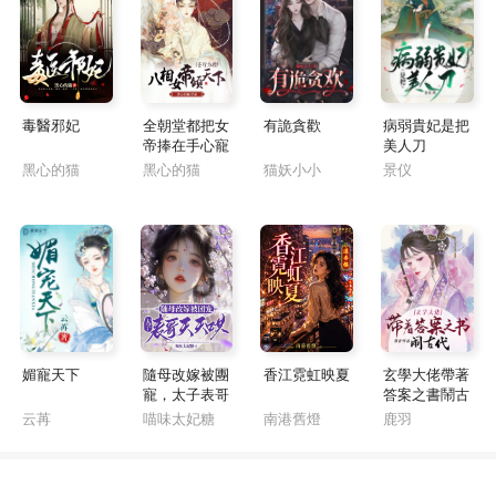
毒醫邪妃
全朝堂都把女
有詭貪歡
病弱貴妃是把
帝捧在手心寵
美人刀
黑心的猫
黑心的猫
猫妖小小
景仪
媚寵天下
隨母改嫁被團
香江霓虹映夏
玄學大佬帶著
寵，太子表哥
答案之書鬧古
天天哄
代
云苒
喵味太妃糖
南港舊燈
鹿羽