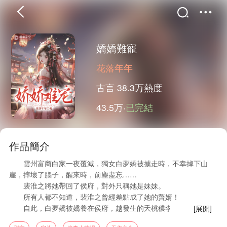
嬌嬌難寵
花落年年
首頁
分類
精選
古言
38.3万熱度
43.5万·
已完結
完結
排行
書屋
作品簡介
我的書架
雲州富商白家一夜覆滅，獨女白夢嬌被擄走時，不幸掉下山
崖，摔壞了腦子，醒來時，前塵盡忘……
裴淮之將她帶回了侯府，對外只稱她是妹妹。
所有人都不知道，裴淮之曾經差點成了她的贅婿！
自此，白夢嬌被嬌養在侯府，越發生的夭桃穠李，美的不可方
[展開]
物，引得侯府混不吝的二公子覬覦……