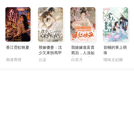
香江霓虹映夏
替嫁傻妻：沈
我搶嫁進富貴
首輔的掌上萌
少又來拆馬甲
窩后，人淡如
珠
了
菊的嫡姐眼紅
南港舊燈
云柒
白苏月
喵味太妃糖
吐血