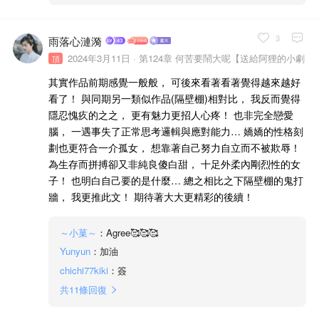
3
雨落心漣漪
2024年3月11日 ·
第124章 何苦要鬧大呢【送給阿狸的小劇
頂
場】
其實作品前期感覺一般般， 可後來看著看著覺得越來越好
看了！ 與同期另一類似作品(隔壁棚)相對比， 我反而覺得
隱忍愧疚的之之， 更有魅力更招人心疼！ 也非完全戀愛
腦， 一遇事失了正常思考邏輯與應對能力… 嬌嬌的性格刻
劃也更符合一介孤女， 想靠著自己努力自立而不被欺辱！
為生存而拼搏卻又非純良傻白甜， 十足外柔內剛烈性的女
子！ 也明白自己要的是什麼… 總之相比之下隔壁棚的鬼打
牆， 我更推此文！ 期待著大大更精彩的後續！
～小菓～
：Agree🥰🥰🥰
Yunyun
：加油
chichi77kiki
：簽
共
11
條回復