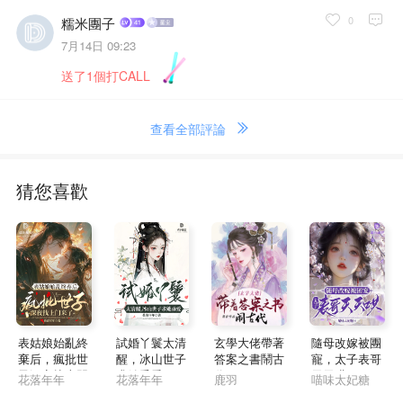
0
糯米團子
7月14日 09:23
送了1個打CALL
查看全部評論
猜您喜歡
表姑娘始亂終
試婚丫鬟太清
玄學大佬帶著
隨母改嫁被團
棄后，瘋批世
醒，冰山世子
答案之書鬧古
寵，太子表哥
子深夜找上門
求她垂愛
代
天天哄
花落年年
花落年年
鹿羽
喵味太妃糖
來了