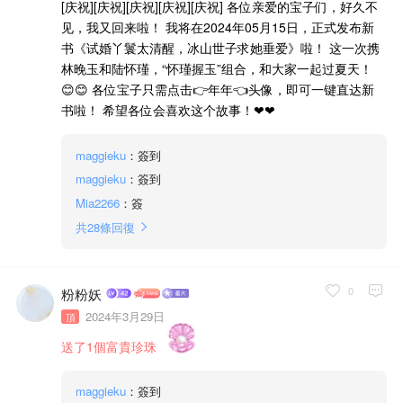
[庆祝][庆祝][庆祝][庆祝][庆祝] 各位亲爱的宝子们，好久不
见，我又回来啦！ 我将在2024年05月15日，正式发布新
书《试婚丫鬟太清醒，冰山世子求她垂爱》啦！ 这一次携
林晚玉和陆怀瑾，“怀瑾握玉”组合，和大家一起过夏天！
😊😊 各位宝子只需点击👉年年👈头像，即可一键直达新
书啦！ 希望各位会喜欢这个故事！❤❤
maggieku
：簽到
maggieku
：簽到
Mia2266
：簽
共
28
條回復
0
粉粉妖
2024年3月29日
頂
送了1個富貴珍珠
maggieku
：簽到