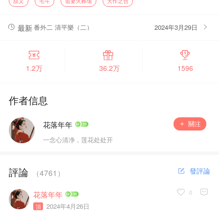
甜文
宅斗
追妻火葬場
天作之合
卻不想上元節那日，裴淮之替白夢嬌擋酒，醉酒後竟扯了她的
衣裳，將她攬在懷裡，低聲喚着嬌嬌，沉淪半夜。
後來，裴淮之屢次試探，白夢嬌不敢多言！
最新
番外二 清平樂（二）
2024年3月29日
又因着侯府二公子屢屢打白夢嬌的主意，裴淮之便生了為白夢
嬌另擇良婿的想法。
可當真瞧見白夢嬌與旁人調風弄月時，一向清貴自持的裴淮
之，竟再也忍不住，將白夢嬌抵在牆上，紅着眼求她，「嬌嬌，別
1.2万
36.2万
1596
嫁給他好不好？
作者信息
關注
花落年年
一念心清净，莲花处处开
評論
發評論
（
4761
）
0
花落年年
2024年4月26日
頂