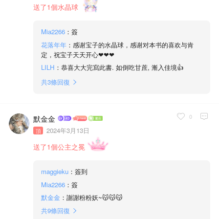
送了1個水晶球
Mia2266
：簽
花落年年
：感谢宝子的水晶球，感谢对本书的喜欢与肯
定，祝宝子天天开心❤❤❤
LILH
：恭喜大大完寫此書. 如倒吃甘蔗, 漸入佳境👍
共
3
條回復
0
默金金
2024年3月13日
頂
送了1個公主之冕
maggieku
：簽到
Mia2266
：簽
默金金
：謝謝粉粉妖~😽😽😽
共
9
條回復