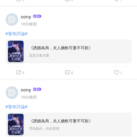
cony
10分鐘前
#發布評論#
《誘婚為局，夫人嬌軟可妻不可欺》
這是又氣才愛
0
0
0
cony
10分鐘前
#發布評論#
《誘婚為局，夫人嬌軟可妻不可欺》
早知如此，何必當初