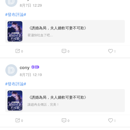
8月7日 12:29
#發布評論#
《誘婚為局，夫人嬌軟可妻不可欺》
霍瀟快吐血了吧…
0
0
0
cony
8月7日 12:19
#發布評論#
《誘婚為局，夫人嬌軟可妻不可欺》
讓趙冉去傳話，完美！
0
0
0