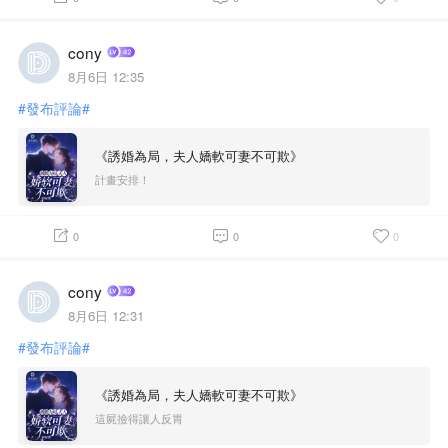
cony
8月6日 12:35
#發布評論#
《誘婚為局，夫人嬌軟可妻不可欺》
計畫安排！
0
0
0
cony
8月6日 12:31
#發布評論#
《誘婚為局，夫人嬌軟可妻不可欺》
這屍撿得讓人反胃