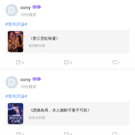
cony
10分鐘前
#發布評論#
《香江霓虹映夏》
簽到解任務
0
0
0
cony
10分鐘前
#發布評論#
《誘婚為局，夫人嬌軟可妻不可欺》
這也太刺激
0
0
0