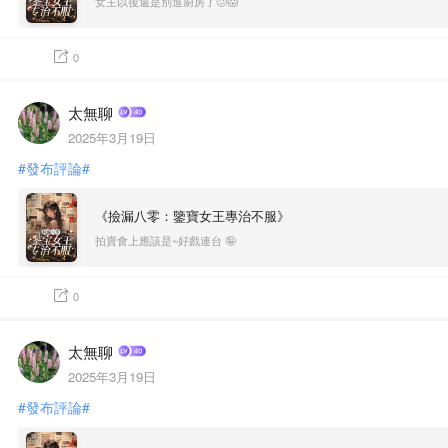
女主以後還是別進廚房了🥴😱
0
太無聊
2025年3月19日
#發布評論#
《撿漏八零：鑒寶女王專治不服》
拍賣會上應該是~好戲連台 🤪
0
太無聊
2025年3月19日
#發布評論#