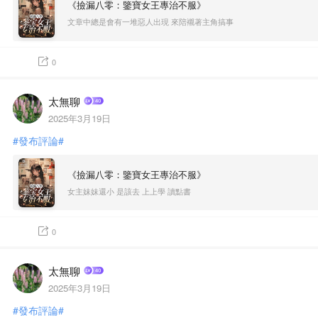
《撿漏八零：鑒寶女王專治不服》
文章中總是會有一堆惡人出現 來陪襯著主角搞事
0
太無聊
2025年3月19日
#發布評論#
《撿漏八零：鑒寶女王專治不服》
女主妹妹還小 是該去 上上學 讀點書
0
太無聊
2025年3月19日
#發布評論#