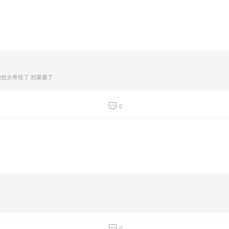
也太奇怪了 想棄書了
0
0