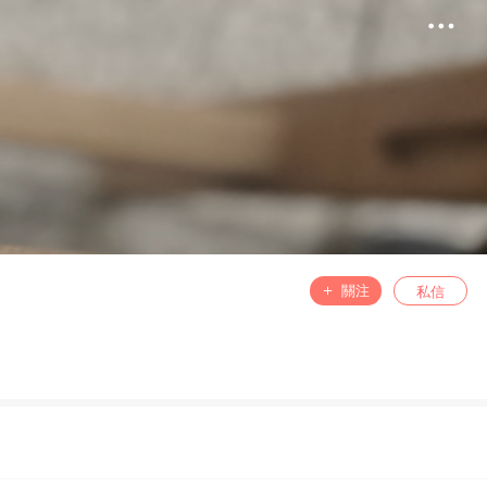
精選
書屋
關注
私信