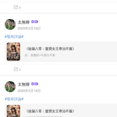
0
太無聊
2025年3月19日
#發布評論#
《撿漏八零：鑒寶女王專治不服》
好，免費的~不要白不要
0
太無聊
2025年3月19日
#發布評論#
《撿漏八零：鑒寶女王專治不服》