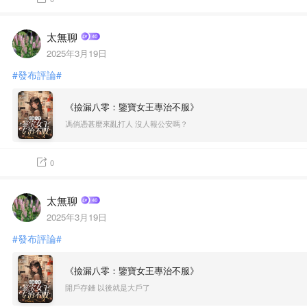
太無聊
2025年3月19日
#發布評論#
《撿漏八零：鑒寶女王專治不服》
馮俏憑甚麼來亂打人 沒人報公安嗎？
0
太無聊
2025年3月19日
#發布評論#
《撿漏八零：鑒寶女王專治不服》
開戶存錢 以後就是大戶了