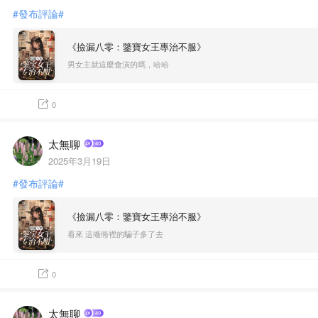
#發布評論#
《撿漏八零：鑒寶女王專治不服》
男女主就這麼會演的嗎，哈哈
0
太無聊
2025年3月19日
#發布評論#
《撿漏八零：鑒寶女王專治不服》
看來 這衚衕裡的騙子多了去
0
太無聊