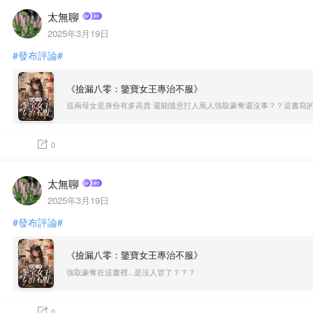
太無聊
2025年3月19日
#發布評論#
《撿漏八零：鑒寶女王專治不服》
這兩母女是身份有多高貴 還能隨意打人罵人強取豪奪還沒事？？這書寫的
0
太無聊
2025年3月19日
#發布評論#
《撿漏八零：鑒寶女王專治不服》
強取豪奪在這書裡...是沒人管了？？？
0