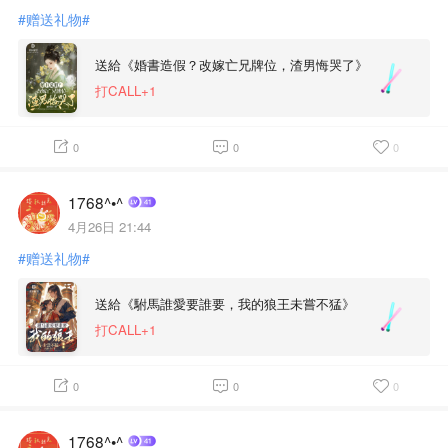
#赠送礼物#
送給《婚書造假？改嫁亡兄牌位，渣男悔哭了》
打CALL+1
0
0
0
1768^•^
4月26日 21:44
#赠送礼物#
送給《駙馬誰愛要誰要，我的狼王未嘗不猛》
打CALL+1
0
0
0
1768^•^