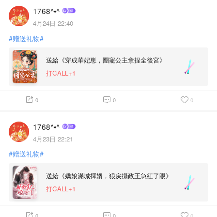
1768^•^
4月24日 22:40
#赠送礼物#
送給《穿成華妃崽，團寵公主拿捏全後宮》
打CALL+1
0
0
0
1768^•^
4月23日 22:21
#赠送礼物#
送給《嬌娘滿城擇婿，狠戾攝政王急紅了眼》
打CALL+1
0
0
0