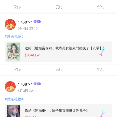
0
0
0
1768^•^
5月4日 23:13
#赠送礼物#
送給《離婚當保姆，我靠美食被豪門搶瘋了【八零】》
打CALL+1
0
0
0
1768^•^
5月3日 22:11
#赠送礼物#
送給《開局重生，留子用玄學嚇哭洋鬼子》