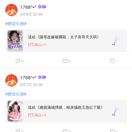
1768^•^
5月8日 22:45
#赠送礼物#
送給《隨母改嫁被團寵，太子表哥天天哄》
打CALL+1
0
0
0
1768^•^
5月7日 23:38
#赠送礼物#
送給《嬌娘滿城擇婿，狠戾攝政王急紅了眼》
打CALL+1
0
0
0