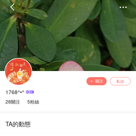
首頁
分類
精選
完結
排行
書屋
關注
私信
1768^•^
我的書架
28關注
5粉絲
TA的動態