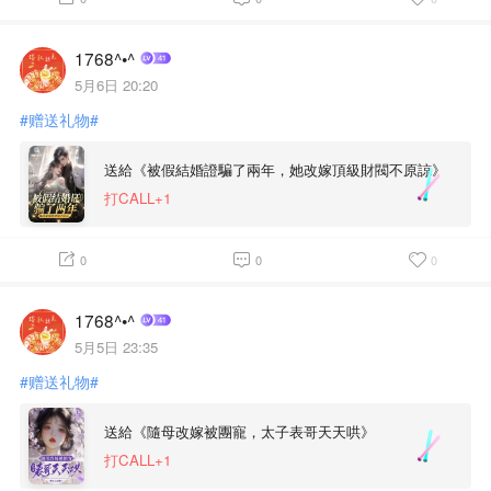
1768^•^
5月6日 20:20
#赠送礼物#
送給《被假結婚證騙了兩年，她改嫁頂級財閥不原諒》
打CALL+1
0
0
0
1768^•^
5月5日 23:35
#赠送礼物#
送給《隨母改嫁被團寵，太子表哥天天哄》
打CALL+1