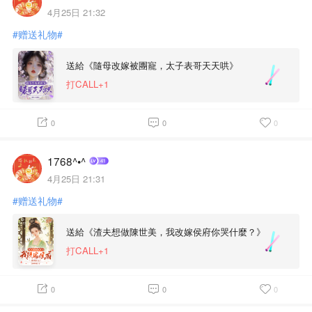
4月25日 21:32
#赠送礼物#
送給《隨母改嫁被團寵，太子表哥天天哄》
打CALL+1
0
0
0
1768^•^
4月25日 21:31
#赠送礼物#
送給《渣夫想做陳世美，我改嫁侯府你哭什麼？》
打CALL+1
0
0
0