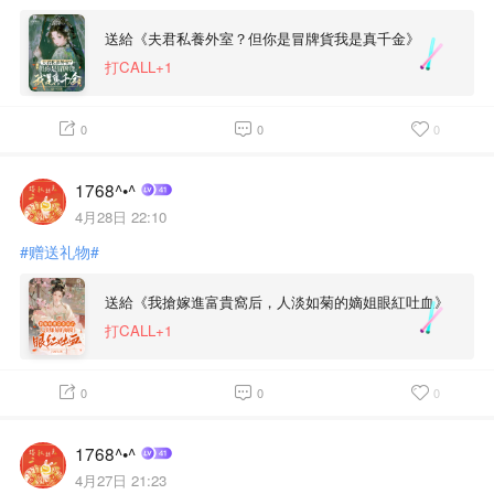
送給《夫君私養外室？但你是冒牌貨我是真千金》
打CALL+1
0
0
0
1768^•^
4月28日 22:10
#赠送礼物#
送給《我搶嫁進富貴窩后，人淡如菊的嫡姐眼紅吐血》
打CALL+1
0
0
0
1768^•^
4月27日 21:23