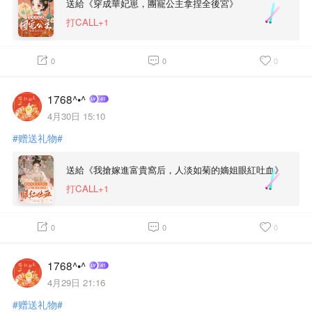
送給《穿成華妃崽，團寵公主拿捏全後宮》
打CALL+1
0
0
0
1768^•^
4月30日 15:10
#赠送礼物#
送給《我搶嫁進富貴窩后，人淡如菊的嫡姐眼紅吐血》
打CALL+1
0
0
0
1768^•^
4月29日 21:16
#赠送礼物#