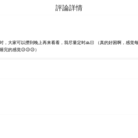
評論詳情
时，大家可以攒到晚上再来看看，我尽量定时🙏🏻 （真的好困啊，感
分類
的感觉😥😥😥）
排行
我的書架