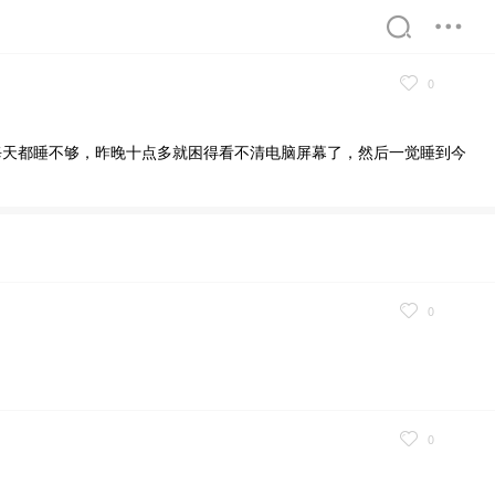
0
觉每天都睡不够，昨晚十点多就困得看不清电脑屏幕了，然后一觉睡到今
精選
書屋
0
0