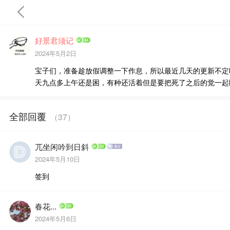
好景君须记
2024年5月2日
宝子们，准备趁放假调整一下作息，所以最近几天的更新不定
首頁
天九点多上午还是困，有种还活着但是要把死了之后的觉一起睡完
全部回覆
（
37
）
完結
兀坐闲吟到日斜
2024年5月10日
签到
春花...
2024年5月6日