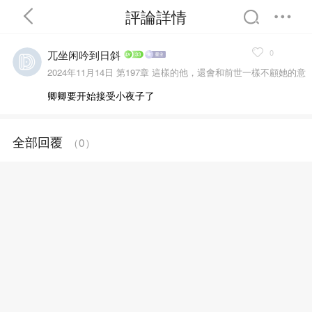
評論詳情
0
兀坐闲吟到日斜
2024年11月14日
第197章 這樣的他，還會和前世一樣不顧她的意
願傷害他們的孩子嗎？
卿卿要开始接受小夜子了
首頁
分類
精選
全部回覆
（
0
）
完結
排行
書屋
我的書架