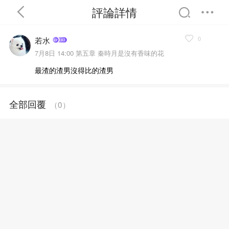
評論詳情
0
若水
7月8日 14:00
第五章 秦時月是沒有香味的花
最渣的渣男沒得比的渣男
首頁
分類
精選
全部回覆
（
0
）
完結
排行
書屋
我的書架