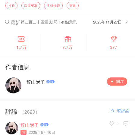
她補藥被活埋呀！
打臉
歡喜冤家
先婚後愛
穿書
她要抱緊反派的大腿！要對反派噓寒問暖！要爭取做個舔到最
後應有盡有的狗腿子！
當黎楚楚勇敢邁出當舔狗的第一步，
最新
第二百二十四章 結局：有點意思
2025年11月27日
沈宴山神情冷漠地打量她：「黎楚楚，離我遠一點，別想打什
麼鬼主意。」
黎楚楚對天發誓，自己保證老實。
上天入地，就沒有比她更老實的狗腿子了。
1.7万
7.7万
377
不求財不求權，只想活命。
噓寒問暖還不夠，每天還要做各種美食討好反派。在反派被冤
作者信息
枉時挺身而出，力證他的清白。然而無論黎楚楚怎麼努力，沈宴山
從來都沒正眼看過她。
等到原主死亡劇情慢慢逼近，黎楚楚腦中警報狂響。
關注
辞山附子
不行，保命要緊，走為上策！
……
就在她剛邁出逃跑第一步，
門鎖「咔噠」一聲鎖住房門，冷冽的氣息從身後席捲而來，
評論
發評論
（
2829
）
「黎楚楚，誰允許你離我那麼遠？」
2
辞山附子
2025年5月16日
頂