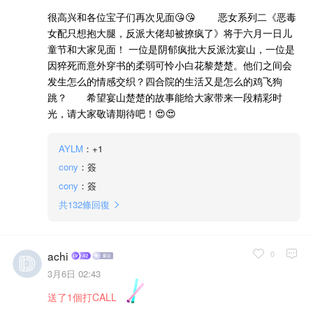
很高兴和各位宝子们再次见面😘😘 恶女系列二《恶毒
女配只想抱大腿，反派大佬却被撩疯了》将于六月一日儿
童节和大家见面！ 一位是阴郁疯批大反派沈宴山，一位是
因猝死而意外穿书的柔弱可怜小白花黎楚楚。他们之间会
发生怎么的情感交织？四合院的生活又是怎么的鸡飞狗
跳？ 希望宴山楚楚的故事能给大家带来一段精彩时
光，请大家敬请期待吧！😍😍
AYLM
：+1
cony
：簽
cony
：簽
共
132
條回復
0
achi
3月6日 02:43
送了1個打CALL