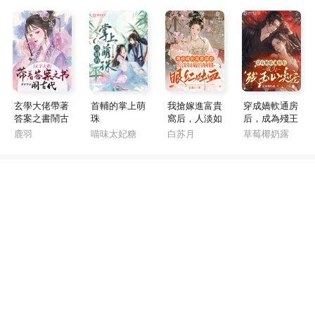
玄學大佬帶著
首輔的掌上萌
我搶嫁進富貴
穿成嬌軟通房
答案之書鬧古
珠
窩后，人淡如
后，成為殘王
代
菊的嫡姐眼紅
心尖寵
鹿羽
喵味太妃糖
白苏月
草莓椰奶露
吐血