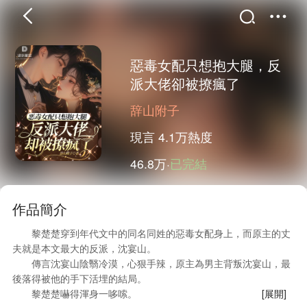
惡毒女配只想抱大腿，反
派大佬卻被撩瘋了
首頁
分類
精選
辞山附子
現言
4.1万熱度
46.8万·
已完結
完結
排行
書屋
作品簡介
我的書架
黎楚楚穿到年代文中的同名同姓的惡毒女配身上，而原主的丈
夫就是本文最大的反派，沈宴山。
傳言沈宴山陰翳冷漠，心狠手辣，原主為男主背叛沈宴山，最
後落得被他的手下活埋的結局。
黎楚楚嚇得渾身一哆嗦。
[展開]