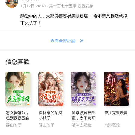
1月12日 20:18 ·
第一百七十五章 定親對象
戀愛中的人，大部份都容易患眼瞎症！ 看不清又腦殘就掉
下火坑了！
查看全部評論
猜您喜歡
惡女變嬌娘，
首輔家的招財
隨母改嫁被團
香江霓虹映夏
糙漢夜夜難自
小娘子
寵，太子表哥
持
天天哄
辞山附子
辞山附子
喵味太妃糖
南港舊燈