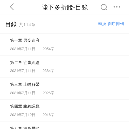
陛下多折腰-目錄
目錄
轉換-倒序排列
共114章
第一章 男妾進府
首頁
分類
精選
2021年7月11日
2054字
第二章 往事糾纏
2021年7月11日
2384字
完結
排行
書屋
第三章 上轎解帶
我的書架
2021年7月11日
2026字
第四章 紈絝調戲
2021年7月12日
2016字
第五章 深夜攀談